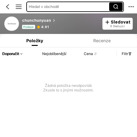
Hledat v obchodě
chunchunyuan
Sledovat
Informace o produktu: Zveřejnění ceny, prodejní a skladové údaje.
6 Sledující
4.91
Prodejce
Položky
Recenze
Doporučit
Nejoblíbenější
Cena
Filtr
Žádná položka neodpovídá
Zkuste to s jinými možnostmi.