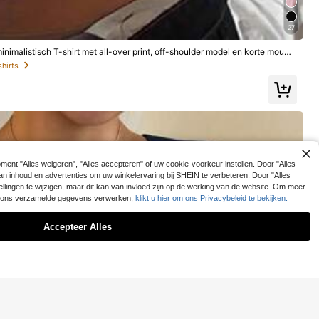
13
e T-shirt met korte mouwen voor vrouwen in Old Mone
.99€
y-stijl, zakelijk casual, oversized T-shirt, preppy tops
27
imalistisch T-shirt met all-over print, off-shoulder model en korte mouwe
shirts
ent "Alles weigeren", "Alles accepteren" of uw cookie-voorkeur instellen. Door "Alles
n van inhoud en advertenties om uw winkelervaring bij SHEIN te verbeteren. Door "Alles
ellingen te wijzigen, maar dit kan van invloed zijn op de werking van de website. Om meer
oor ons verzamelde gegevens verwerken,
klikt u hier om ons Privacybeleid te bekijken.
Accepteer Alles