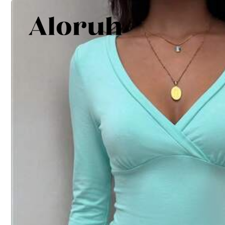
Niet je maat? Vertel ons
Verzenden naar
Belgium
Gratis verzending(Bestelling ≥ 19.00€)
Geschatte levertijd:
4-9 werkdagen
30-daagse gratis retournering
Veilige betalingen · Privacybescherming
klik hier om deze verkoper en/of product te rapporteren.
Productdetails
Materiaal:
Ka