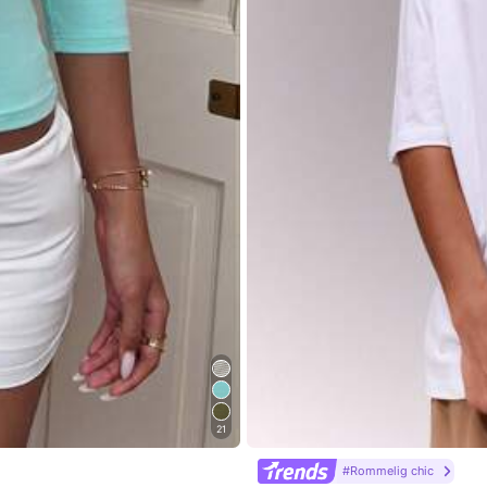
Bekijk meer
Juwelen & horloges
Accessoires
Schoene
21
#Rommelig chic