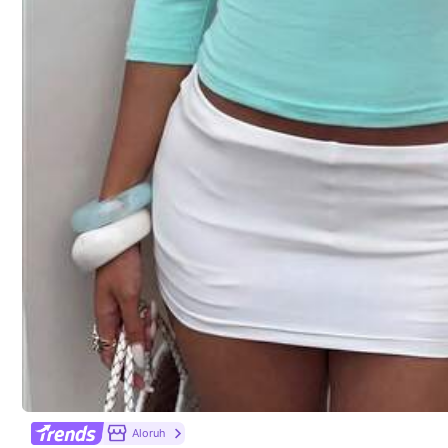
Veiligheidsinformatie en contactgegevens
Misschien Vindt U Dit Ook Leuk
Aanbevelen
Ondergoed & slaapkleding
Aloruh