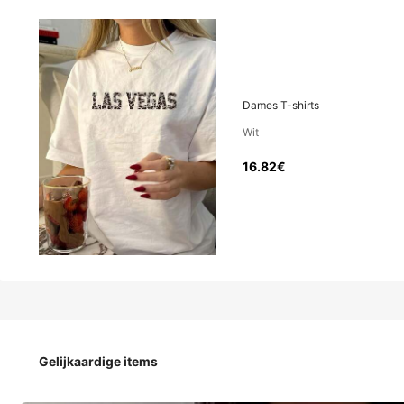
16
.82€
Prijs inclusief btw en invoerrechten
Dames T-shirts
Wit
Dames T-shirts
16.82€
Maat
S
M
Gelijkaardige items