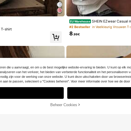
SHEIN EZwear Casual min
EU Warehouse
n voor dames
#2 Bestseller
in Veelkleurig Vrouwen T-
T-shirt
8
.99€
ren die u aanvraagt, en om u de best mogelijke website-ervaring te bieden. U kunt op elk mom
et analyseren van het verkeer, het bieden van verbeterde functionaliteit en het personalisere
die nodig zijn voor de werking van onze website. U kunt deze uitschakelen door uw browserinst
gen aan te passen, selecteert u "Cookies beheren". Voor meer informatie over hoe we de d
Sorry, dit product is uitverkocht.
UITVERKOCHT
Beheer Cookies
17