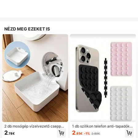
NÉZD MEG EZEKET IS
2 db mosógép vízelvezető cseppde
1 db szilikon telefon anti-tapadókor
zsó, mosókisai vízálló padlóvédő m
ong, 28 db szilikon tapadókorong (ö
2
2
.85€
-1%
2.88€
.78€
atris, túláramlás- és szivárgásgátló
nragadós tapadópárna), telefon anti