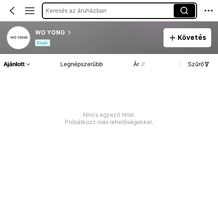
Keresés az áruházban
WO YONG
Követés
Eladó
Ajánlott
Legnépszerűbb
Ár
Szűrő
Nincs egyező tétel.
Próbálkozz más lehetőségekkel.