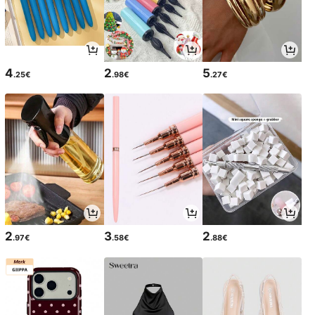
4
2
5
.25€
.98€
.27€
2
3
2
.97€
.58€
.88€