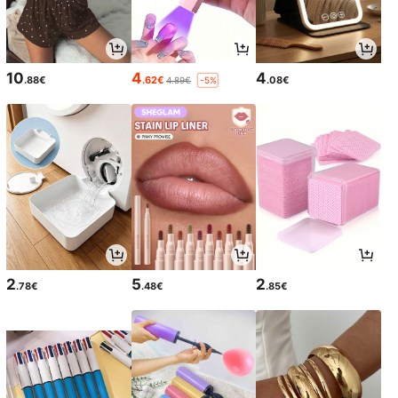
10
4
4
.88€
.62€
.08€
4.89€
-5%
2
5
2
.78€
.48€
.85€