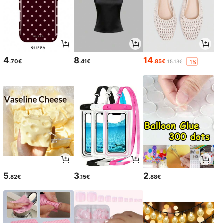
4
8
14
.70€
.41€
.85€
15.13€
-1%
5
3
2
.82€
.15€
.88€