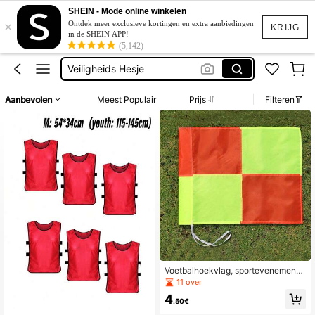
SHEIN - Mode online winkelen
Fluo Hesjes Voetbal
×
Ontdek meer exclusieve kortingen en extra aanbiedingen
KRIJG
in de SHEIN APP!
Keeper Training Spullen
(5,142)
Veiligheids Hesje
Scheidsrechter
Aanbevolen
Meest Populair
Prijs
Filteren
Strapless Dress
Fluo Hesjes Voetbal
Voetbalhoekvlag, sportevenement
markeerbasis obstakelpale (vervan
11 over
gende vlag zonder paal) kan worde
4
n gebruikt om grenzen te definiëre
.50€
n, hoekschopplaatsen te markeren,