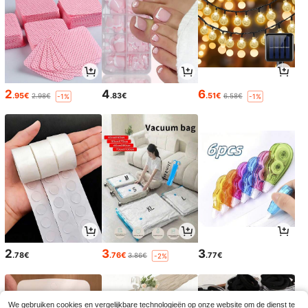
2
4
6
.95€
.83€
.51€
2.98€
6.58€
-1%
-1%
2
3
3
.78€
.76€
.77€
3.86€
-2%
We gebruiken cookies en vergelijkbare technologieën op onze website om de dienst te