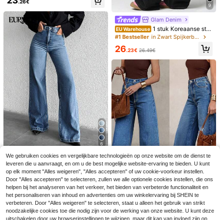
23
ook, Y2K Esthetiek
stapjes en vakanties in de herfst
.26€
m, denim met wijde pijpen, comfort
9
abele pasvorm voor de herfst
Glam Denim
1 stuk Koreaanse stra
EU Warehouse
atstijl damesjeans met uniek bordu
#1 Bestseller
in Zwart Spijkerbroek
urwerk, wijde pijpen, Y2K-esthetie
26
k, herfst
.23€
26.49€
6
HAPPY GIRL veelzijdige casual mo
10
6
dieuze beenverlengende eenvoudi
10
.05€
ge rafelzoom studenten college da
EMERY ROSE Dames Voorkant Kno
We gebruiken cookies en vergelijkbare technologieën op onze website om de dienst te
EURMUSE
mes denim 5-inch shorts
op Zak Versleten Eenvoudige Casu
(1000+)
leveren die u aanvraagt, en om u de best mogelijke website-ervaring te bieden. U kunt
EURMUSE 100% kato
EU Warehouse
al Denim Jeans
op elk moment "Alles weigeren", "Alles accepteren" of uw cookie-voorkeur instellen.
21
enen jeans met hoge taille en wijde
#2 Bestseller
in Blauw Spijkerbroek
.49€
Door "Alles accepteren" te selecteren, zullen we alle optionele cookies instellen, die ons
pijpen
16
helpen bij het analyseren van het verkeer, het bieden van verbeterde functionaliteit en
.99€
het personaliseren van inhoud en advertenties om uw winkelervaring bij SHEIN te
verbeteren. Door "Alles weigeren" te selecteren, staat u alleen het gebruik van strikt
Zomerse witte modieuze geperson
noodzakelijke cookies toe die nodig zijn voor de werking van onze website. U kunt deze
aliseerde dagelijkse all-match klas
33 over
uitschakelen door uw browserinstellingen te wijzigen, maar dit kan van invloed zijn op
sieke veelzijdige denim losse wijde