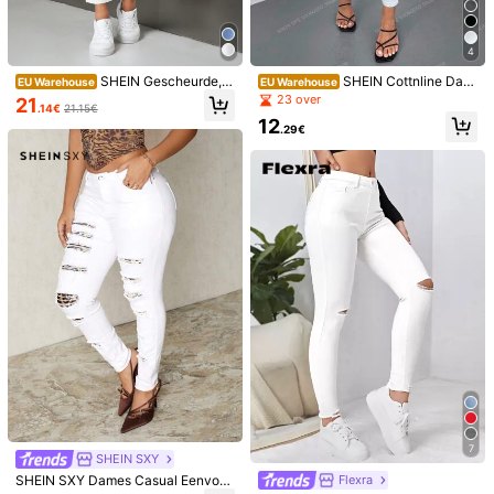
Verzenden naar
Belgium
4
Gratis verzending(Bestelling ≥ 19.00€)
SHEIN Gescheurde, t
SHEIN Cottnline Dam
EU Warehouse
EU Warehouse
Geschatte levertijd:
4-9 werkdagen
aps toelopende casual jeans voor d
es Gescheurde Slank Jeans
23 over
21
.14€
21.15€
ames
12
30-daagse gratis retournering
.29€
Veilige betalingen · Privacybescherming
Verkocht en verzonden door professionele handelaar: SHEIN
Informatie en verplichtingen van de verkoper
klik hier om deze verkoper en/of product te rapporteren.
Model draagt:
W26 L32
Lengte:
164.0
Boezem:
94.0
Taille:
69.0
Heupen:
114.0
Productdetails
Materiaal:
Denim
Samenstelling:
98% Katoen, 2% Elastaan
7
SHEIN SXY
Bekijk meer
SHEIN SXY Dames Casual Eenvou
Flexra