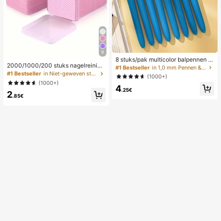
9
8 stuks/pak multicolor balpennen 1,
2000/1000/200 stuks nagelreinigi
0 mm, 4-in-1 kleurenpennen, intrek
#1 Bestseller
in 1,0 mm Pennen & Vullingen
ngsdoekjes - professionele pluisvrij
bare schattige verpleegkundige pe
#1 Bestseller
in Niet-geweven stof Nagellakremover gereedschap
(1000+)
e nagellakverwijderingspads, UV-g
nnen, 4 kleurenpennen in 1, geschi
(1000+)
elreinigingsdoekjes, ongeparfumeer
4
kt voor school, terug naar school, st
.25€
2
de manicurevoorbereidings- en afw
udenten, verpleegkundigen, whiteb
.85€
erkingsreinigingsinstrument (roze)
oards, kantoorbenodigdheden
nagels nagelbenodigdheden nagels
pullen, onmisbaar