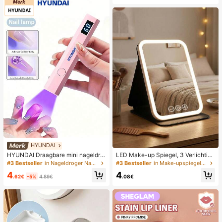
1/2/3/5 verpakkingen), multifunctio
neel
HYUNDAI
HYUNDAI Draagbare mini nageldro
LED Make-up Spiegel, 3 Verlichting
ger, oplaadbare handlamp UV/LED
smodi, Verstelbare Helderheid, Draa
#3 Bestseller
in Nageldroger Nageluithardingslampen en drogers
#3 Bestseller
in Make-upspiegels en douchespiegels
nageldrooglamp met digitaal displa
gbaar Vouwbaar Ontwerp, Geschikt
4
4
y, snel drogende nagellamp, geschi
voor Thuis, Reizen of Gebruik in de
.62€
-5%
4.89€
.08€
kt voor dagelijks gebruik, nagelverz
Slaapkamer, Perfect Cadeau voor V
orgingsbenodigdheden voor vrouw
rouwen op Feestdagen, Verjaardag
en
en of Moederdag