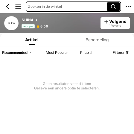
Zoeken in de winkel
SHINA
Volgend
Productinformatie: Prijsopenbaring, Verkoop- en Voorraadgegevens.
1 Volgers
5.00
Verkoper
Artikel
Beoordeling
Recommended
Most Popular
Price
Filteren
Geen resultaten voor dit item
Gelieve een andere optie te selecteren.