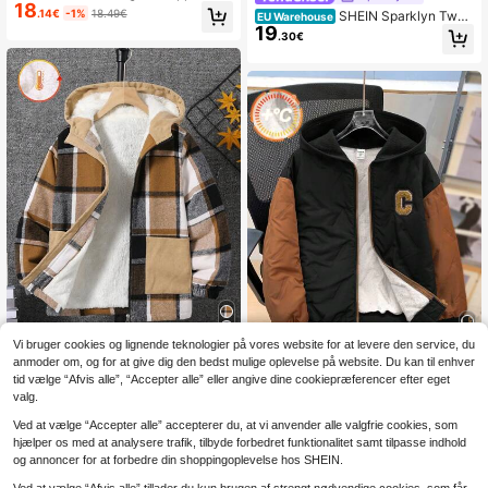
18
moforet hættejakke med mellemlan
.14€
-1%
18.49€
SHEIN Sparklyn Twee
EU Warehouse
g længde, tyk vævet jakke, velegne
19
n Boy Fleecestof Hættetrøje med B
.30€
t til skole, have, strand, fødselsdag,
ogstaver Print, Casual Langærmet J
forår, sommer, efterår, vinter; varm o
akke, Efterår/Vinter
g behagelig, sort; drenge vintertøj; d
renge efterårstøj
Vi bruger cookies og lignende teknologier på vores website for at levere den service, du
anmoder om, og for at give dig den bedst mulige oplevelse på website. Du kan til enhver
4
Tween Boys Flerfarve
EU Warehouse
tid vælge “Afvis alle”, “Accepter alle” eller angive dine cookiepræferencer efter eget
18
t Ternet Fuzzy Patchwork Hættetrø
.79€
-11%
21.28€
SHEIN Tween Boy Ca
valg.
EU Warehouse
je Corduroy Casual Jakke
16
sual School Style Badge Contrast C
.49€
Ved at vælge “Accepter alle” accepterer du, at vi anvender alle valgfrie cookies, som
olor Block Hættet Tyk Cardigan, Vel
egnet til skole, have, strand, fødsels
hjælper os med at analysere trafik, tilbyde forbedret funktionalitet samt tilpasse indhold
dag, efterår, forår, sommer, vinter, so
og annoncer for at forbedre din shoppingoplevelse hos SHEIN.
rt, brun