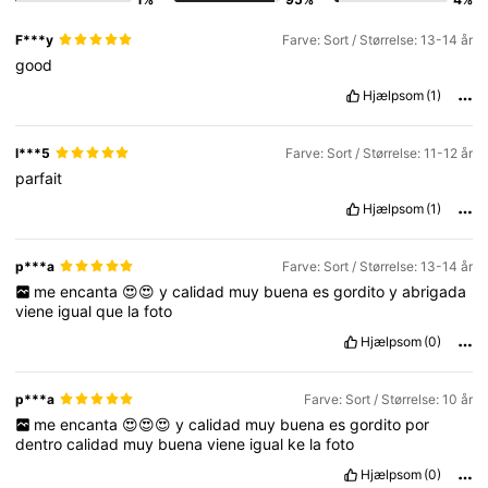
F***y
Farve: Sort / Størrelse: 13-14 år
good
Hjælpsom
(1)
l***5
Farve: Sort / Størrelse: 11-12 år
parfait
Hjælpsom
(1)
p***a
Farve: Sort / Størrelse: 13-14 år
me
encanta
😍😍
y
calidad
muy
buena
es
gordito
y
abrigada
viene
igual
que
la
foto
Hjælpsom
(0)
p***a
Farve: Sort / Størrelse: 10 år
me
encanta
😍😍😍
y
calidad
muy
buena
es
gordito
por
dentro
calidad
muy
buena
viene
igual
ke
la
foto
Hjælpsom
(0)