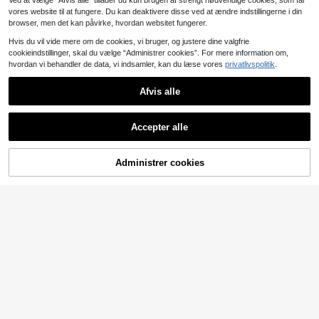
Ved at vælge “Afvis alle” tillader du kun brugen af strengt nødvendige cookies, som får
vores website til at fungere. Du kan deaktivere disse ved at ændre indstillingerne i din
browser, men det kan påvirke, hvordan websitet fungerer.
Hvis du vil vide mere om de cookies, vi bruger, og justere dine valgfrie
cookieindstillinger, skal du vælge “Administrer cookies”. For mere information om,
hvordan vi behandler de data, vi indsamler, kan du læse vores
privatlivspolitik
.
Afvis alle
Accepter alle
Administrer cookies
Læg i kurv
Tween drenge casual løs hættejakk
17
e med ternet fleece, velegnet til pen
.84€
Tween Boy bogstaver grafisk farve
dling, skole, hverdag, sport, efterår
31
blok hættetrøje med polstret jakke
.34€
og vinter