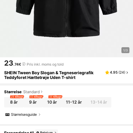
1/3
23
.74€
Pris inkl. moms og told
SHEIN Tween Boy Slogan & Tegneseriegrafik
4.95
(
24
)
Teddyforet Hættetrøje Uden T-shirt
Størrelse
Standard
21 tilbage
15 tilbage
11 tilbage
8 år
9 år
10 år
11-12 år
13-14 år
Størrelsesguide
Forsendelse til
Belgium