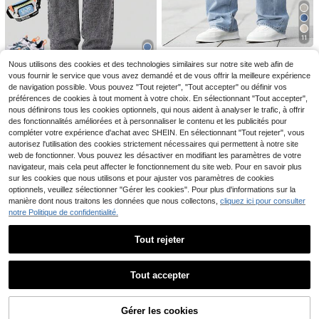
11
11
Zikori
SHEIN Jean droit ample confortable pour garçon préado, style mode décontracté vintage Y2K, basique simple à assortir, vêtement doux pour tous les jours, tenue d'été et de printemps pour enfant
SHEIN Jeans décontractés vintage Y2K de base simples et confortables pour garçons, jambe droite ample. Vêtements quotidiens doux pour enfants, adaptés aux saisons printemps et été
-1%
Nous utilisons des cookies et des technologies similaires sur notre site web afin de
Veste à capuche en jean pour pré-adolescents, style décontracté vintage streetwear, jean noir délavé avec patchwork en tricot noir, convient pour les sorties, les rendez-vous, les looks quotidiens à l'université, les loisirs et les vacances, la photographie de rue, une pièce mode polyvalente pour l'automne/l'hiver
23
#5 BEST-SELLERS
de Bleu Denim pour préadolescents
vous fournir le service que vous avez demandé et de vous offrir la meilleure expérience
,99€
22
de navigation possible. Vous pouvez "Tout rejeter", "Tout accepter" ou définir vos
17
Casuvi Kids
,99€
,81€
17,99€
préférences de cookies à tout moment à votre choix. En sélectionnant "Tout accepter",
SHEIN Casuvi Kids Pantalon cargo en denim noir vintage à la mode de la rue, à taille élastique, avec multi-poches et décoration d'anneau en D sur le côté, pour garçons plus âgés
Livraison Rapide
nous définirons tous les cookies optionnels, qui nous aident à analyser le trafic, à offrir
Livraison Rapide
20
des fonctionnalités améliorées et à personnaliser le contenu et les publicités pour
,99€
compléter votre expérience d'achat avec SHEIN. En sélectionnant "Tout rejeter", vous
Livraison Rapide
autorisez l'utilisation des cookies strictement nécessaires qui permettent à notre site
web de fonctionner. Vous pouvez les désactiver en modifiant les paramètres de votre
navigateur, mais cela peut affecter le fonctionnement du site web. Pour en savoir plus
sur les cookies que nous utilisons et pour ajuster vos paramètres de cookies
optionnels, veuillez sélectionner "Gérer les cookies". Pour plus d'informations sur la
manière dont nous traitons les données que nous collectons,
cliquez ici pour consulter
notre Politique de confidentialité.
Tout rejeter
Afficher les articles similaires en stock
Voir tout
Tout accepter
Désolés, ce produit est épuisé.
5
Gérer les cookies
SHEIN Jeans décontractés et confortables en denim bleu clair déchiré, effiloché, avec design polyvalent, coupe streetwear à la mode Y2K vintage cool, idéal pour le port quotidien, les festivals de printemps à été et le streetwear
EN RUPTURE DE STOCK
5
9