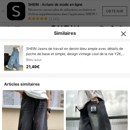
SHEIN - Achats de mode en ligne
×
Découvrez encore plus de réductions exclusives et
OBTENIR
d'offres supplémentaires dans l'application SHEIN !
(5,142)
Similaires
SHEIN Jeans de travail en denim bleu ample avec détails de
poche de base et simple, design vintage cool de la rue Y2K,
décontracté, convient pour les jeunes garçons. Idéal pour le
Bleu azur
port quotidien, l'hiver, l'automne, les festivals de rave et le
21,49€
streetwear scolaire.
Articles similaires