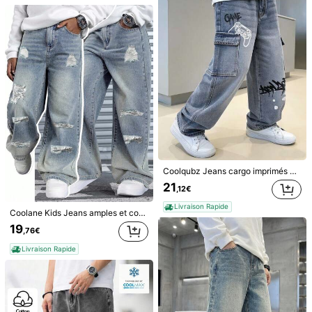
427K Suiveurs
4,90
427K Suiveurs
4,90
6
427K Suiveurs
4,90
Zikori
SHEIN Explorewe Chemise en jean décontractée à simple boutonnage avec poche pour garçon préadolescent, manches longues
SHEIN Shorts en jean décontractés et amples de style vintage Y2K pour garçons préadolescents. Avec design de poches, coupe ample et confortable. Parfait pour le port quotidien, l'été, le printemps, les festivals et la plage.
17
,32€
16
Coolqubz Jeans cargo imprimés pour garçons préadolescents, style décontracté à la mode, nouvelle arrivée, bleu clair personnalisé avec imprimé de rue, taille élastique en coton confortable, coupe ample avec plusieurs poches, convient pour les séances photo mode, les vacances, l'école et les occasions diverses
,99€
Livraison Rapide
427K Suiveurs
4,90
21
,12€
Livraison Rapide
Livraison Rapide
Coolane Kids Jeans amples et confortables de style vintage bleu pour garçon préadolescent. Tenue décontractée et pour garçons. Tenue pour le jour de Thanksgiving ou pour le quotidien, adaptée aux enfants en été et au printemps
19
427K Suiveurs
4,90
,76€
Livraison Rapide