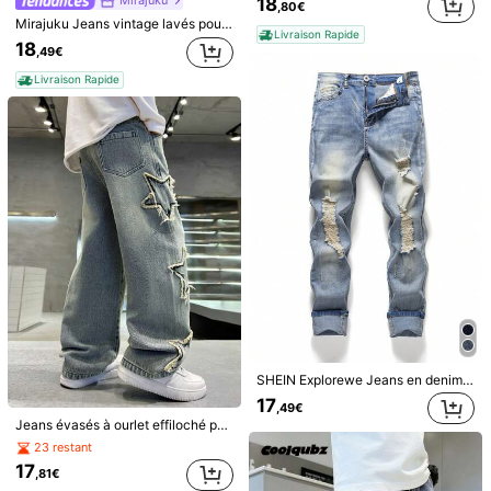
Mirajuku
18
,80€
Mirajuku Jeans vintage lavés pour pré-adolescents - Coupe décontractée, jambe droite, jambe fuselée, taille mi-haute, denim extensible, décontracté, convient pour l'école, les trajets, les fêtes, la maison
Composition:
80% Coton, 13% Viscose, 5% Polyester, 2% Modal
Livraison Rapide
18
,49€
Voir plus
Livraison Rapide
Informations de sécurité et contacts
427K Suiveurs
4,90
SHEIN EVRYDAY Kids
427K Suiveurs
4,90
999K+ Vendu récemment
999K+ Rachat
Suivre
Tous les articles
427K Suiveurs
4,90
Vous Aimerez Aussi
427K Suiveurs
4,90
recommander
Sports & plein air
Maison
Bébé
Jouets & Jeux
SHEIN Explorewe Jeans en denim déchiré et délavé décontracté pour jeune garçon
17
,49€
427K Suiveurs
4,90
Jeans évasés à ourlet effiloché pour garçon préadolescent, pantalon en jean décontracté à taille élastique, imprimé aléatoire d'étoile à 5 branches, convient pour le printemps, l'été, l'automne, le port extérieur, vêtements pour enfants 8-14 ans
23 restant
17
,81€
427K Suiveurs
4,90