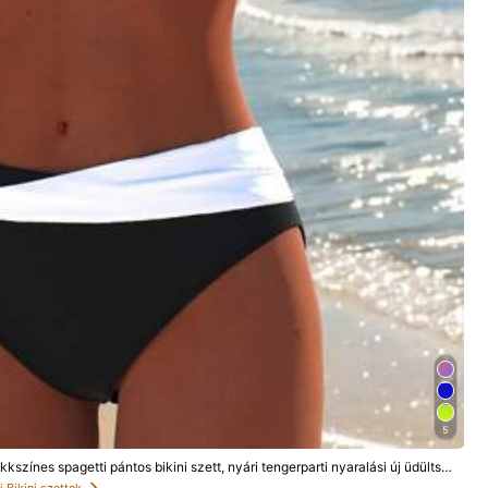
5
kszínes spagetti pántos bikini szett, nyári tengerparti nyaralási új üdültsé
 Bikini szettek