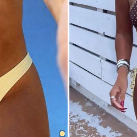
ble
for
the
skin
,
the
shape
of
panties
doesn
’
t
look
nice
from
the
ba