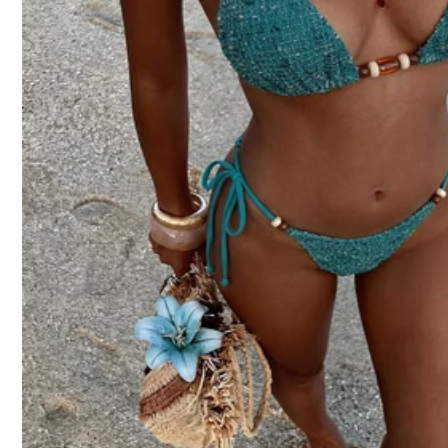
4.88
NÉZD MEG EZEKET IS
Ajánlás
Fehérnemű és hálóruha
414K Követők
4.88
414K Követők
4.88