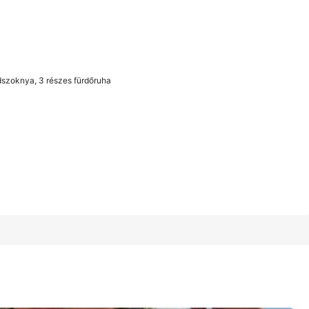
1/7
ndszoknya, 3 részes fürdőruha
 részes fürdőruha
4.85
(
100+
)