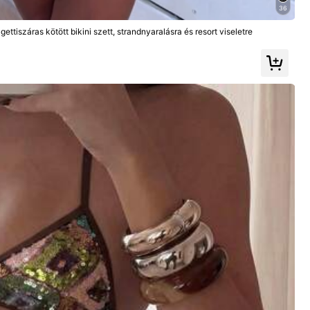
36
ettiszáras kötött bikini szett, strandnyaralásra és resort viseletre
Szín: fehér / Méret: S
Hasznos
(10)
Követés