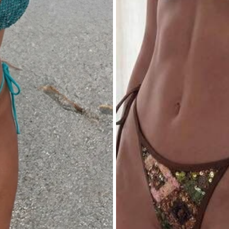
Ékszerek és órák
Ruházati kiegészítők
Cipő