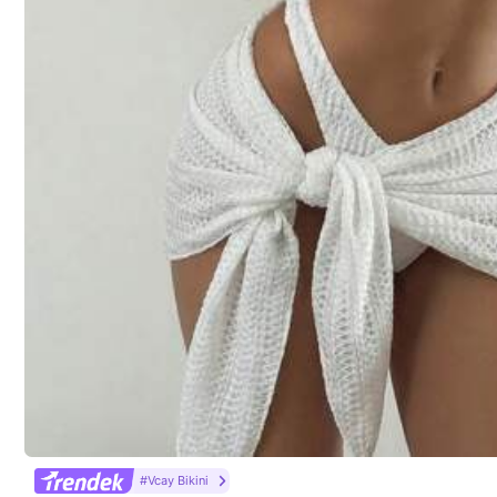
Termék Részletei
Anyag:
Sz
Összetétel:
10
Biztonsági információk és elérhetőségek
#Vcay Bikini