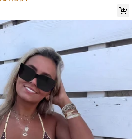
Továbbiak megtekintése
Nagy
2%
Szín: fehér / Méret: XS
Hasznos
(0)