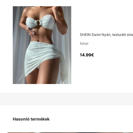
14
.99€
SHEIN Swim Nyári, texturált str
fehér
SHEIN Swim Nyári, texturált strand bikini szett, gyűrűvel 
14.99€
Méret
:
US
Standard
2
(XS)
4
(S)
Hasonló termékek