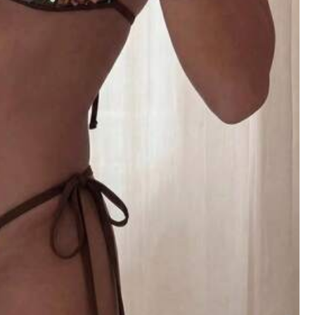
k
Sport és szabadtéri
Otthon és élet