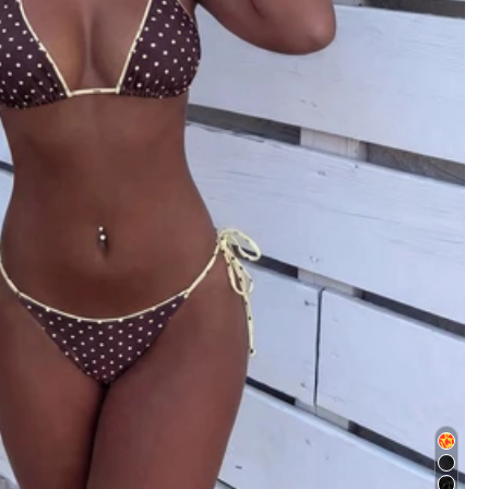
Szín: fehér / Méret: M
Hasznos
(0)
Szín: fehér / Méret: M
ck
side
,
I
think
I
will
try
to
fix
it
with
a
sewing
machine
at
home
Hasznos
(46)