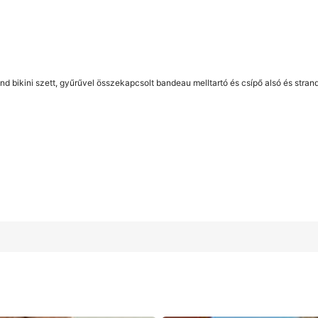
and bikini szett, gyűrűvel összekapcsolt bandeau melltartó és csípő alsó és stra
összekapcsolt bandeau melltartó és csípő alsó és strandszoknya, 3
6
(M)
8/10
(L)