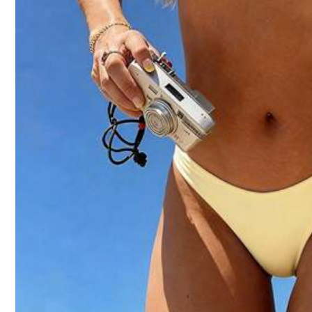
m***l
Product Quality:
omg
sooooo
comfy
and
looks
expensive
l***9
Nice
swimsuit
,
material
is
a
bit
tough
and
not
so
comforta