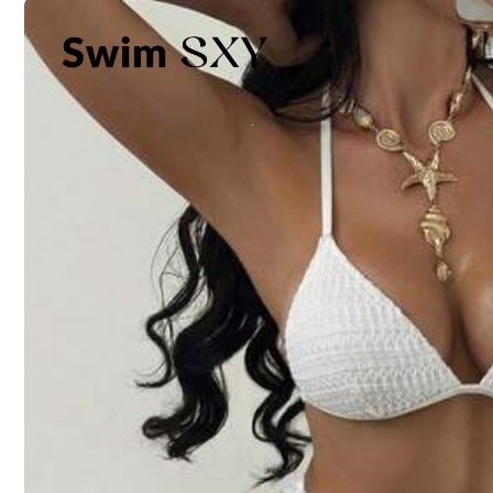
Mérettáblázat
95%
igaznak találta a méretet
Nem a te méreted? Mondd el 
Szállítás ide
Belgium
INGYENES SZÁLLÍTÁS(Rendelések ≥ 19.00€)
Becsült szállítás:
4-9 Munkanapok
Ingyenes visszaküldés
Biztonságos fizetések · Adatvédelem
Értékesíti és szállítja a professzionális eladó: SHEIN
Az eladó tájékoztatása és kötelezettségei
Az eladó és/vagy a termék jelentése