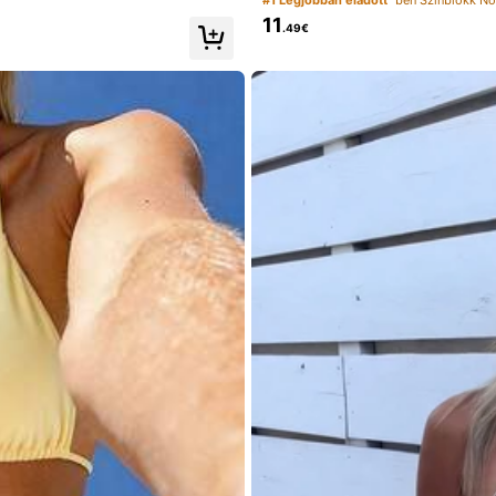
11
.49€
Méretnek megfelelő
95%
ith
the
purchase