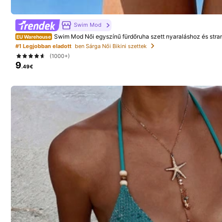
v***z
Swim Mod
414K Követők
Swim Mod Női egyszínű fürdőruha szett nyaraláshoz és stra
EU Warehouse
4.88
The
top
might
slip
but
when
its
great
for
photoshoots
only
#1 Legjobban eladott
ben Sárga Női Bikini szettek
(1000+)
9
.49€
414K Követők
4.88
SHEIN Swim
a***s
fizetett
1 nappal e
g***a
követte
30 perce
999K+ Db nemrég eladv
414K Követők