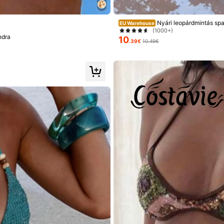
Nyári leopárdmintás spag
EU Warehouse
(1000+)
ndra
10
.39€
10.49€
zelőtt
a
999K+ Ismételt megvásárlása