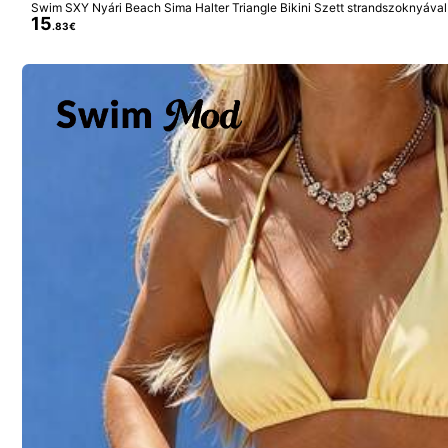
Swim SXY Nyári Beach Sima Halter Triangle Bikini Szett strandszoknyával
15
.83€
4.85
(100+)
Kicsi
3%
a***5
True to product images:
Perfect
honestly
I
’
m
very
satisfied
w