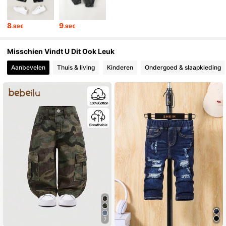
427K Volgers
4.90
8
9
.99€
.99€
427K Volgers
4.90
Misschien Vindt U Dit Ook Leuk
Aanbevelen
Thuis & living
Kinderen
Ondergoed & slaapkleding
427K Volgers
4.90
427K Volgers
4.90
427K Volgers
4.90
427K Volgers
4.90
427K Volgers
4.90
7