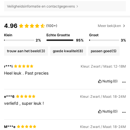
Veiligheidsinformatie en contactgegevens
4.96
(100+)
Meer bekijken
Klein
Echte Grootte
Groot
2%
95%
3%
trouw aan het beeld
(3)
goede kwaliteit
(8)
passen goed
(5)
r***i
Kleur: Zwart / Maat: 12-18M
Heel
leuk
.
Past
precies
Nuttig
(0)
e***6
Kleur: Zwart / Maat: 18-24M
verliefd
,
super
leuk
!
Nuttig
(0)
M***e
Kleur: Zwart / Maat: 18-24M