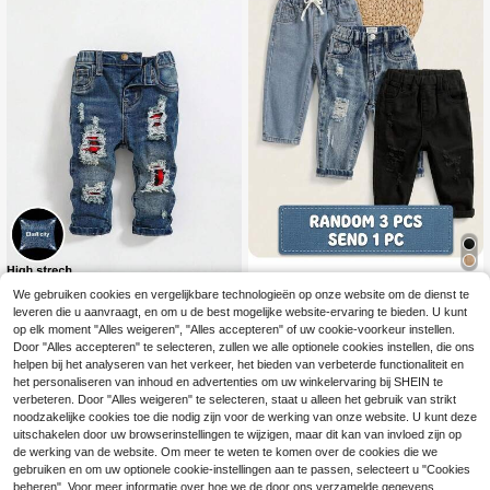
Bebeilu
We gebruiken cookies en vergelijkbare technologieën op onze website om de dienst te
leveren die u aanvraagt, en om u de best mogelijke website-ervaring te bieden. U kunt
SHEIN Babyjongens Retro Distresse
SHEIN Babyjongen Eff
EU Warehouse
d Cool Ripped Rood & Zwart Geruit
en kleur Jeans met scheuren , Casu
op elk moment "Alles weigeren", "Alles accepteren" of uw cookie-voorkeur instellen.
14
12
.38€
-3%
14.84€
.94€
Patchwork Hoge Stretch Skinny Bl
al En Eenvoudige stijl Voor Herfst En
Door "Alles accepteren" te selecteren, zullen we alle optionele cookies instellen, die ons
auwe Denim Jeans, Casual En Veel
Winter
helpen bij het analyseren van het verkeer, het bieden van verbeterde functionaliteit en
zijdige Babyjongenskleding Binnen/
het personaliseren van inhoud en advertenties om uw winkelervaring bij SHEIN te
Buiten Herfst/Winter
verbeteren. Door "Alles weigeren" te selecteren, staat u alleen het gebruik van strikt
noodzakelijke cookies toe die nodig zijn voor de werking van onze website. U kunt deze
uitschakelen door uw browserinstellingen te wijzigen, maar dit kan van invloed zijn op
de werking van de website. Om meer te weten te komen over de cookies die we
gebruiken en om uw optionele cookie-instellingen aan te passen, selecteert u "Cookies
beheren". Voor meer informatie over hoe we de door ons verzamelde gegevens