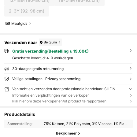
12-18M
(80-86 cm)
18-24M
(86-92 cm)
2-3Y
(92-98 cm)
Maatgids
Verzenden naar
Belgium
Gratis verzending(Bestelling ≥ 19.00€)
Geschatte levertijd:
4-9 werkdagen
30-daagse gratis retournering
Veilige betalingen · Privacybescherming
Verkocht en verzonden door professionele handelaar: SHEIN
Informatie en verplichtingen van de verkoper
klik hier om deze verkoper en/of product te rapporteren.
Productdetails
Samenstelling:
75% Katoen, 21% Polyester, 3% Viscose, 1% Elastaan
Bekijk meer