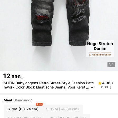
1/5
12
.99€
SHEIN Babyjongens Retro Street-Style Fashion Patc
4.96
hwork Color Block Elastische Jeans, Voor Kerst
(100+)
mis
Maat
Standaard
7 left
6-9M
(68-74 cm)
9-12M
(74-80 cm)