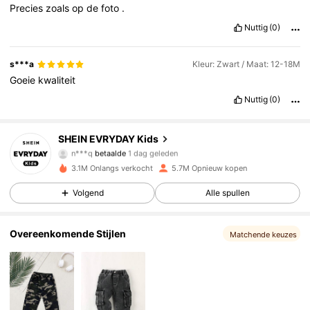
Precies
zoals
op
de
foto
.
Nuttig
(0)
s***a
Kleur: Zwart / Maat: 12-18M
Goeie
kwaliteit
Nuttig
(0)
SHEIN EVRYDAY Kids
427K Volgers
4.90
n***q
betaalde
1 dag geleden
s***6
gevolgd
6 uur geleden
3.1M Onlangs verkocht
5.7M Opnieuw kopen
427K Volgers
4.90
Volgend
Alle spullen
Overeenkomende Stijlen
427K Volgers
4.90
Matchende keuzes
427K Volgers
4.90