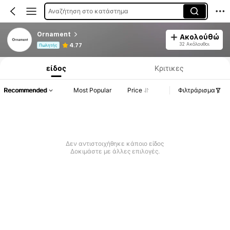
Αναζήτηση στο κατάστημα
Ornament
Ακολούθώ
Πληροφορίες Προϊόντος: Αποκάλυψη Τιμής, Λεπτομέρειες Πωλήσεων & Αποθέματος.
32 Ακόλουθοι
4.77
Πωλητής
είδος
Κριτικες
Recommended
Most Popular
Price
Φιλτράρισμα
Δεν αντιστοιχήθηκε κάποιο είδος
Δοκιμάστε με άλλες επιλογές.