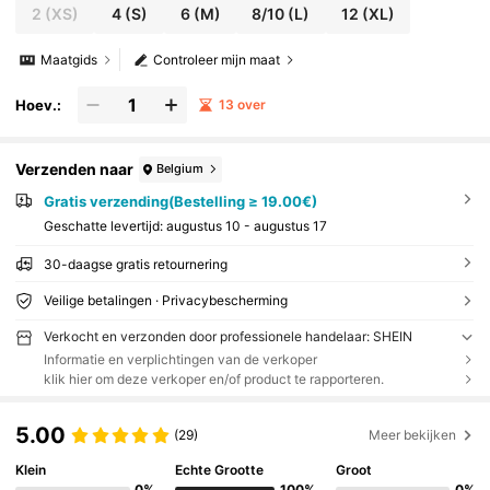
2
(XS)
4
(S)
6
(M)
8/10
(L)
12
(XL)
Maatgids
Controleer mijn maat
Hoev.:
13 over
Verzenden naar
Belgium
Gratis verzending(Bestelling ≥ 19.00€)
Geschatte levertijd:
augustus 10 - augustus 17
30-daagse gratis retournering
Veilige betalingen · Privacybescherming
Verkocht en verzonden door professionele handelaar: SHEIN
Informatie en verplichtingen van de verkoper
klik hier om deze verkoper en/of product te rapporteren.
5.00
(29)
Meer bekijken
Klein
Echte Grootte
Groot
0%
100%
0%