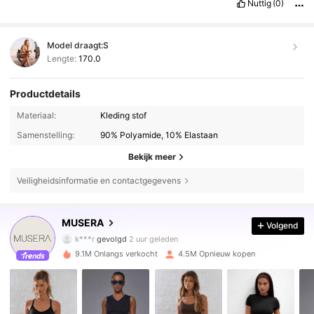
Nuttig
(0)
Model draagt:
S
Lengte:
170.0
Productdetails
Materiaal:
Kleding stof
Samenstelling:
90% Polyamide, 10% Elastaan
Bekijk meer
Veiligheidsinformatie en contactgegevens
4.3M Volgers
4.83
MUSERA
Volgend
k***r
gevolgd
2 uur geleden
9.1M Onlangs verkocht
4.5M Opnieuw kopen
4.3M Volgers
4.83
4.3M Volgers
4.83