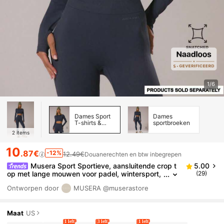
1/6
Dames Sport
Dames
T-shirts &
sportbroeken
Tanks
2
items
10
.87€
-12%
12.49€
Douanerechten en btw inbegrepen
Musera Sport Sportieve, aansluitende crop t
5.00
op met lange mouwen voor padel, wintersport,
(29)
fitness, gym, workout en ontdekkingstocht.
Ontworpen door
MUSERA
@muserastore
Maat
US
1 left
3 left
1 left