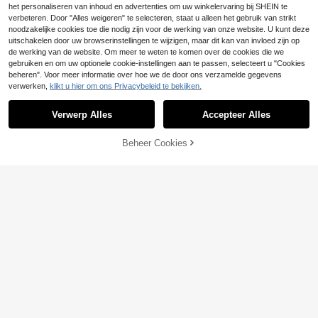
het personaliseren van inhoud en advertenties om uw winkelervaring bij SHEIN te
verbeteren. Door "Alles weigeren" te selecteren, staat u alleen het gebruik van strikt
noodzakelijke cookies toe die nodig zijn voor de werking van onze website. U kunt deze
uitschakelen door uw browserinstellingen te wijzigen, maar dit kan van invloed zijn op
de werking van de website. Om meer te weten te komen over de cookies die we
gebruiken en om uw optionele cookie-instellingen aan te passen, selecteert u "Cookies
beheren". Voor meer informatie over hoe we de door ons verzamelde gegevens
verwerken,
klikt u hier om ons Privacybeleid te bekijken.
Verwerp Alles
Accepteer Alles
Beheer Cookies
TOEVOEGEN AAN WINKELWAGEN