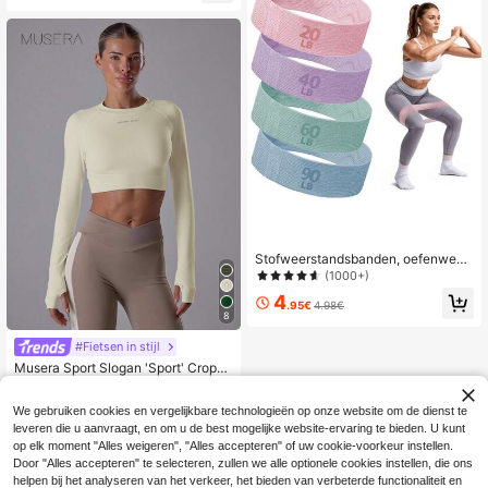
Stofweerstandsbanden, oefenweer
standsbanden voor benen en billen,
(1000+)
yoga, pilates, revalidatie, fitness ela
4
stische banden, thuisgym
.95€
4.98€
8
#Fietsen in stijl
Musera Sport Slogan 'Sport' Croppe
d Fitted Long Sleeve Top Padel, Te
12
.48€
nnis, Pickleball, Yoga, Pilates, Fitne
We gebruiken cookies en vergelijkbare technologieën op onze website om de dienst te
ss Dagelijkse Casual
leveren die u aanvraagt, en om u de best mogelijke website-ervaring te bieden. U kunt
op elk moment "Alles weigeren", "Alles accepteren" of uw cookie-voorkeur instellen.
Door "Alles accepteren" te selecteren, zullen we alle optionele cookies instellen, die ons
helpen bij het analyseren van het verkeer, het bieden van verbeterde functionaliteit en