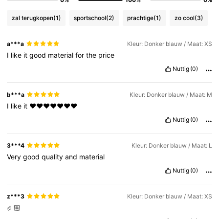
zal terugkopen
(1)
sportschool
(2)
prachtige
(1)
zo cool
(3)
a***a
Kleur: Donker blauw / Maat: XS
I
like
it
good
material
for
the
price
Nuttig
(0)
b***a
Kleur: Donker blauw / Maat: M
I
like
it
❤️❤️❤️❤️❤️❤️❤️
Nuttig
(0)
3***4
Kleur: Donker blauw / Maat: L
Very
good
quality
and
material
Nuttig
(0)
z***3
Kleur: Donker blauw / Maat: XS
🤌🏼