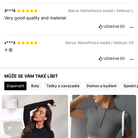
4.3M Sledující
4.83
3***4
Barva: Námořnická modrá / Velikost: L
Very
good
quality
and
material
Užitečné
(0)
z***3
Barva: Námořnická modrá / Velikost: XS
🤌🏼
Užitečné
(0)
MŮŽE SE VÁM TAKÉ LÍBIT
Doporučit
Boty
Tašky a zavazadla
Domov a bydlení
Spodní p