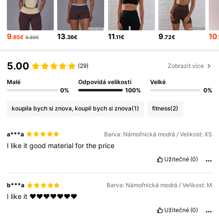
4.3M Sledující
4.83
9
13
11
9
10
.65€
.36€
.11€
.72€
9.89€
4.3M Sledující
4.83
5.00
(29)
Zobrazit více
4.3M Sledující
4.83
Malé
Odpovídá velikosti
Velké
0%
100%
0%
4.3M Sledující
4.83
koupila bych si znova, koupil bych si znova
(1)
fitness
(2)
a***a
Barva: Námořnická modrá / Velikost: XS
4.3M Sledující
4.83
I
like
it
good
material
for
the
price
Užitečné
(0)
4.3M Sledující
4.83
b***a
Barva: Námořnická modrá / Velikost: M
I
like
it
❤️❤️❤️❤️❤️❤️❤️
4.3M Sledující
4.83
Užitečné
(0)