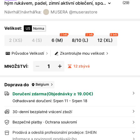
hým rukávem, padel, zimní aktivní oblečení, spo
(29)
rt, posilovna, cvičení, průzkumník
Návrhář/návrhářka:
MUSERA
@muserastore
Velikost
:
US
Norma
3 left
1 left
8 left
2
(XS)
4
(S)
6
(M)
8/10
(L)
12
(XL)
Průvodce Velikostí
Zkontrolujte mou velikost
MNOŽSTVÍ:
12 zbývá
Doprava do
Belgium
Doručení zdarma(Objednávky ≥ 19.00€)
Odhadované doručení:
Srpen 11 - Srpen 18
30-denní bezplatné vrácení zboží
Bezpečné platby · Ochrana soukromí
Prodává a odesílá profesionální prodejce: SHEIN
Informace a povinnosti prodávajícího