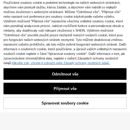
Menodora SHEIN Sport
SHEIN Sports Camo P
EU Warehouse
Používáme soubory cookie a podobné technologie na našich webových stránkách,
rint Letter Tape Panel Sportovní tílk
18 zbývá
Menodora SHEIN Sport Bezešvé Sp
abychom vám poskytli službu, kterou žádáte, a abychom vám nabídli co nejlepší
o Gym Topworkout Tílko
ort Tričko
21 zbývá
(1000+)
možnou zkušenost s webovými stránkami. Můžete "Odmítnout vše", "Přijmout vše"
nebo nastavit své preference pro soubory cookie kdykoli podle vašeho výběru.
13
12
.36€
.99€
Výběrem možnosti "Přijmout vše" nastavíme všechny volitelné soubory cookie, které
nám pomáhají analyzovat provoz, nabízet rozšířené funkce a personalizovat obsah a
reklamy, aby doplňovaly vaši nákupní zkušenost s SHEIN. Výběrem možnosti
"Odmítnout vše" povolíte použití pouze nezbytně nutných souborů cookie, které jsou
pro fungování našich webových stránek nezbytné. Tyto můžete deaktivovat změnou
nastavení vašeho prohlížeče, ale toto může ovlivnit fungování webových stránek. Další
informace o souborech cookie, které používáme, a úpravě vašich volitelných nastavení
souborů cookie najdete v části "Spravovat soubory cookie". Další informace o tom, jak
zpracováváme shromážděná data, najdete v našich Zásadách ochrany osobních
údajů.
Klikněte zde, chcete-li zobrazit naše Zásady ochrany osobních údajů.
Odmítnout vše
Přijmout vše
Spravovat soubory cookie
PŘIDAT DO KOŠÍKU
4
SHEIN Sportovní triko s dlouhým ru
VARSIVA
kávem a zakřiveným lemem s krav
27 zbývá
VARSIVA Dámské zkrácené, přiléha
atou
vé, sportovní tričko s dlouhým ruká
9
13
.99€
.83€
vem a kulatým výstřihem, šedé