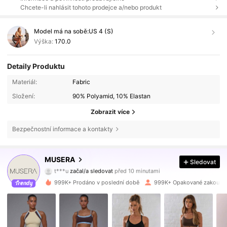
Chcete-li nahlásit tohoto prodejce a/nebo produkt
Model má na sobě:
US 4 (S)
Výška:
170.0
Detaily Produktu
Materiál:
Fabric
Složení:
90% Polyamid, 10% Elastan
Zobrazit více
Bezpečnostní informace a kontakty
4.3M Sledující
4.83
MUSERA
Sledovat
t***u
začal/a sledovat
před 10 minutami
k***p
prochází
4.3M Sledující
4.83
999K+ Prodáno v poslední době
999K+ Opakované zakoupe
4.3M Sledující
4.83