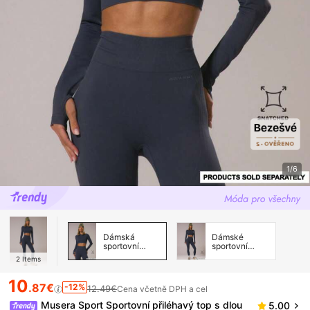
1/6
Dámská
Dámské
sportovní
sportovní
trička a tílka
kalhoty
2
Items
10
.87€
-12%
12.49€
Cena včetně DPH a cel
Musera Sport Sportovní přiléhavý top s dlou
5.00