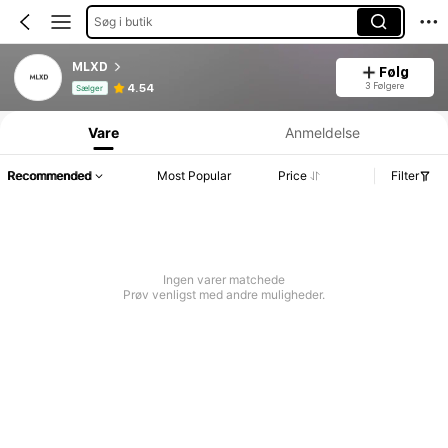
Søg i butik
MLXD
Følg
Produktinfo: Prisoplysning, salgs- og lageroplysninger.
3 Følgere
4.54
Sælger
Vare
Anmeldelse
Recommended
Most Popular
Price
Filter
Ingen varer matchede
Prøv venligst med andre muligheder.