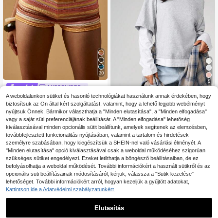
20
5
MISSGUIDED
MISSGUIDED
MISSGUIDED Bohém horgolt kötött
A weboldalunkon sütiket és hasonló technológiákat használunk annak érdekében, hogy
strandnadrág, fesztivál stílusú, mag
biztosítsuk az Ön által kért szolgáltatást, valamint, hogy a lehető legjobb webélményt
MISSGUIDED Dupla Rétegű, Túlmér
18
.53€
as derekú, szőtt, nyári vakációs, üd
etezett Hosszú Ujjú, Kerek Nyakú P
nyújtsuk Önnek. Bármikor választhatja a "Minden elutasítása", a "Minden elfogadása"
23
.20€
ülőhelyi viselet, strandalsó, lezser
óló Kontrasztos Ujjakkal, Laza Utca
vagy a saját süti preferenciájának beállítását. A "Minden elfogadása" lehetőség
mini meleg nadrág
i Viselet
kiválasztásával minden opcionális sütit beállítunk, amelyek segítenek az elemzésben,
továbbfejlesztett funkcionalitás nyújtásában, valamint a tartalom és hirdetések
személyre szabásában, hogy kiegészítsük a SHEIN-nel való vásárlási élményét. A
"Minden elutasítása" opció kiválasztásával csak a weboldal működéséhez szigorúan
szükséges sütiket engedélyezi. Ezeket letilthatja a böngésző beállításaiban, de ez
befolyásolhatja a weboldal működését. További információkért a használt sütikről és az
opcionális süti beállításainak módosításáról, kérjük, válassza a "Sütik kezelése"
lehetőséget. További információkért arról, hogyan kezeljük a gyűjtött adatokat,
Kattintson ide a Adatvédelmi szabályzatunkért.
Elutasítás