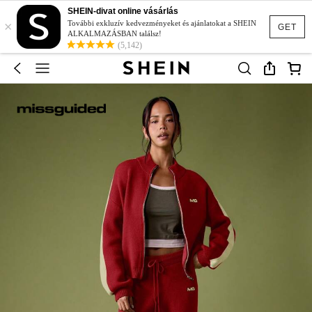
SHEIN-divat online vásárlás
×
További exkluzív kedvezményeket és ajánlatokat a SHEIN
GET
ALKALMAZÁSBAN találsz!
(5,142)