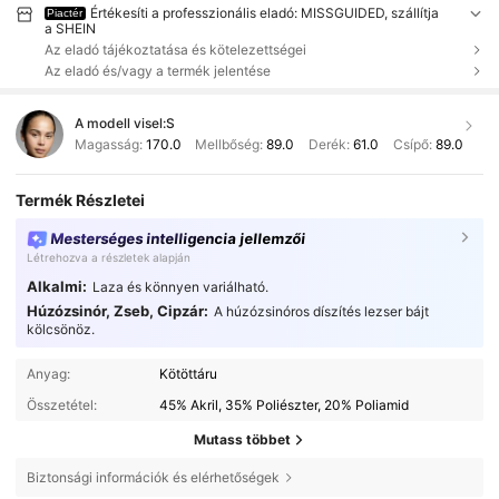
Értékesíti a professzionális eladó: MISSGUIDED, szállítja
Piactér
a SHEIN
Az eladó tájékoztatása és kötelezettségei
Az eladó és/vagy a termék jelentése
A modell visel:
S
Magasság:
170.0
Mellbőség:
89.0
Derék:
61.0
Csípő:
89.0
Termék Részletei
Mesterséges intelligencia jellemzői
Létrehozva a részletek alapján
Alkalmi:
Laza és könnyen variálható.
Húzózsinór, Zseb, Cipzár:
A húzózsinóros díszítés lezser bájt
kölcsönöz.
Anyag:
Kötöttáru
Összetétel:
45% Akril, 35% Poliészter, 20% Poliamid
Mutass többet
Biztonsági információk és elérhetőségek