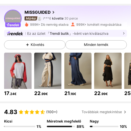
3M Követők
4.83
MISSGUIDED
i***6
követte
30 perce
k***t
böngészik
3M Követők
4.83
999K+ Db nemrég eladva
999K+ Ismételt megvásárlása
Ez az üzlet
「Trendi butik」
-ként van kiválasztva
3M Követők
4.83
Követés
Minden termék
3M Követők
4.83
3M Követők
4.83
17
22
21
22
25
.24€
.99€
.16€
.99€
3M Követők
4.83
4.83
(100+)
Továbbiak megtekintése
3M Követők
Kicsi
Méretnek megfelelő
Nagy
4.83
1%
89%
10%