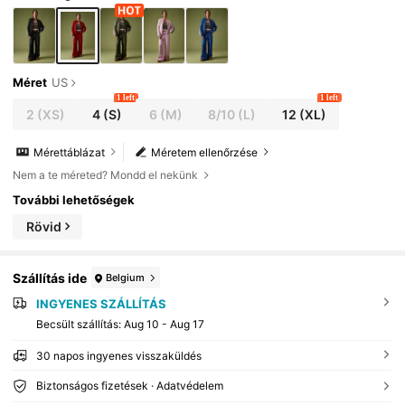
Méret
US
1 left
1 left
2
(XS)
4
(S)
6
(M)
8/10
(L)
12
(XL)
Mérettáblázat
Méretem ellenőrzése
Nem a te méreted? Mondd el nekünk
További lehetőségek
Rövid
Szállítás ide
Belgium
INGYENES SZÁLLÍTÁS
Becsült szállítás:
Aug 10 - Aug 17
30 napos ingyenes visszaküldés
Biztonságos fizetések · Adatvédelem