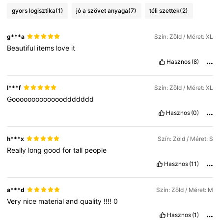
gyors logisztika
(1)
jó a szövet anyaga
(7)
téli szettek
(2)
3M Követők
4.83
g***a
Szín: Zöld / Méret: XL
Beautiful
items
love
it
3M Követők
4.83
Hasznos
(8)
3M Követők
4.83
l***f
Szín: Zöld / Méret: XL
Goooooooooooooddddddd
Hasznos
(0)
3M Követők
4.83
h***x
Szín: Zöld / Méret: S
Really
long
good
for
tall
people
Hasznos
(11)
a***d
Szín: Zöld / Méret: M
Very
nice
material
and
quality
!!!!
0
Hasznos
(1)