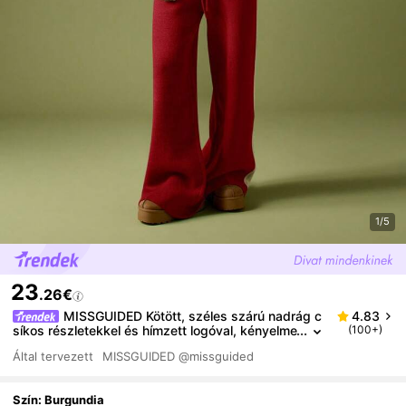
1/5
23
.26€
MISSGUIDED Kötött, széles szárú nadrág c
4.83
síkos részletekkel és hímzett logóval, kényelme
(100+)
s téli otthoni viseletre karácsonyra
Által tervezett
MISSGUIDED
@missguided
Szín: Burgundia