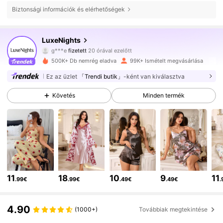
Biztonsági információk és elérhetőségek
263K Követők
4.88
LuxeNights
g***e
fizetett
20 órával ezelőtt
r***h
követte
1 órával ezelőtt
500K+ Db nemrég eladva
99K+ Ismételt megvásárlása
263K Követők
4.88
Ez az üzlet
「Trendi butik」
-ként van kiválasztva
Követés
Minden termék
263K Követők
4.88
263K Követők
4.88
263K Követők
4.88
11
18
10
9
11
.99€
.99€
.49€
.49€
.
263K Követők
4.88
4.90
(1000+)
Továbbiak megtekintése