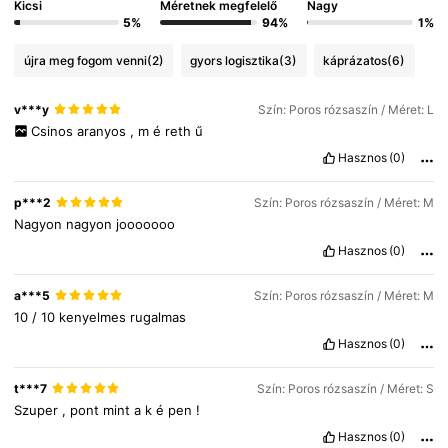
Kicsi
Méretnek megfelelő
Nagy
5%
94%
1%
263K Követők
4.88
újra meg fogom venni
(2)
gyors logisztika
(3)
káprázatos
(6)
263K Követők
4.88
v***y
Szín: Poros rózsaszín / Méret: L
Csinos
aranyos
,
m
é
reth
ű
Hasznos
(0)
263K Követők
4.88
p***2
Szín: Poros rózsaszín / Méret: M
Nagyon
nagyon
jooooooo
263K Követők
4.88
Hasznos
(0)
a***5
Szín: Poros rózsaszín / Méret: M
263K Követők
4.88
10
/
10
kenyelmes
rugalmas
Hasznos
(0)
t***7
Szín: Poros rózsaszín / Méret: S
Szuper
,
pont
mint
a
k
é
pen
!
Hasznos
(0)