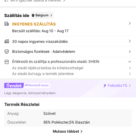
94%
igaznak találta a méretet
Szállítás ide
Belgium
INGYENES SZÁLLÍTÁS
Becsült szállítás:
Aug 10 - Aug 17
30 napos ingyenes visszaküldés
Biztonságos fizetések · Adatvédelem
Értékesíti és szállítja a professzionális eladó: SHEIN
Az eladó tájékoztatása és kötelezettségei
Az eladó és/vagy a termék jelentése
Felkelés
7%
#Pihentető luxus
Lágy elegancia, könnyed kényelem.
Termék Részletei
Anyag:
Szövet
Összetétel:
95% Poliészter,5% Elasztán
Mutass többet