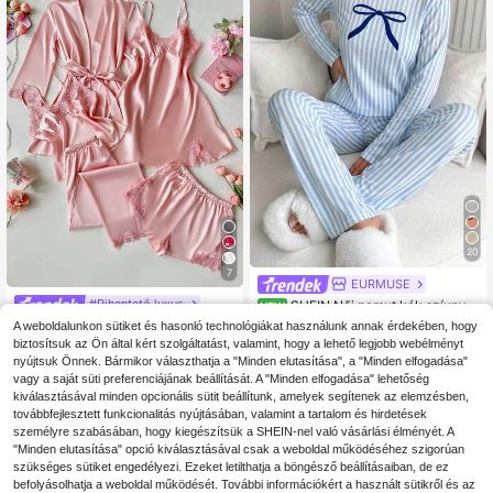
20
7
EURMUSE
#Pihentető luxus
SHEIN Női pamut kék szívnya
NEW
kú hosszú ujjú felső és csíkos masn
14
SilkySpell 5 db-os szett női hímzett
A weboldalunkon sütiket és hasonló technológiákat használunk annak érdekében, hogy
.99€
i mintás nadrág pizsamaszett
trikó felső, rövidnadrág, nadrág, hál
biztosítsuk az Ön által kért szolgáltatást, valamint, hogy a lehető legjobb webélményt
29
.49€
óing, öves köntös, pizsama szett, m
Quickship
nyújtsuk Önnek. Bármikor választhatja a "Minden elutasítása", a "Minden elfogadása"
űselyem, őszi-téli ruhák
Quickship
vagy a saját süti preferenciájának beállítását. A "Minden elfogadása" lehetőség
kiválasztásával minden opcionális sütit beállítunk, amelyek segítenek az elemzésben,
továbbfejlesztett funkcionalitás nyújtásában, valamint a tartalom és hirdetések
személyre szabásában, hogy kiegészítsük a SHEIN-nel való vásárlási élményét. A
"Minden elutasítása" opció kiválasztásával csak a weboldal működéséhez szigorúan
szükséges sütiket engedélyezi. Ezeket letilthatja a böngésző beállításaiban, de ez
befolyásolhatja a weboldal működését. További információkért a használt sütikről és az