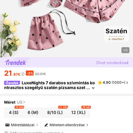
1/5
21
-2%
22.51€
.97€
LuxeNights 7 darabos szívmintás ko
4.90
(
1000+
)
ntrasztos szegélyű szatén pizsama szet
t, őszi ruhák, kényelmes és elegáns részl
etekkel, téli
Méret
US
36 left
21 left
30 left
4
(S)
6
(M)
8/10
(L)
12
(XL)
Mérettáblázat
Méretem ellenőrzése