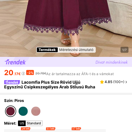
Termékek
Méretezési útmutató
1/7
20
-2%
20.78€
.17€
Az ár tartalmazza az ÁFA-t és a vámokat
Lacomfia Plus Size Rövid Ujjú
4.85
(
100+
)
Egyszínű Csipkeszegélyes Arab Stílusú Ruha
Szín: Piros
Méret
:
US
Standard
20 left
11 left
17 left