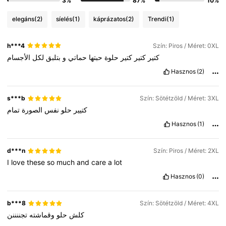
3%
87%
10%
elegáns
(2)
síelés
(1)
káprázatos
(2)
Trendi
(1)
h***4
Szín: Piros / Méret: 0XL
كتير
كتير
كتير
حلوة
حبتها
حماتي
و
بتلبق
لكل
الأجسام
Hasznos
(2)
s***b
Szín: Sötétzöld / Méret: 3XL
كتيير
حلو
نفس
الصورة
تمام
Hasznos
(1)
d***n
Szín: Piros / Méret: 2XL
I
love
these
so
much
and
care
a
lot
Hasznos
(0)
b***8
Szín: Sötétzöld / Méret: 4XL
كلش
حلو
وقماشته
تجننننن