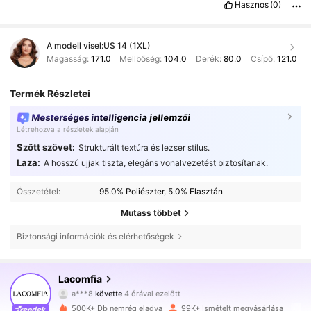
Hasznos
(0)
A modell visel:
US 14 (1XL)
Magasság:
171.0
Mellbőség:
104.0
Derék:
80.0
Csípő:
121.0
Termék Részletei
Mesterséges intelligencia jellemzői
Létrehozva a részletek alapján
Szőtt szövet:
Strukturált textúra és lezser stílus.
Laza:
A hosszú ujjak tiszta, elegáns vonalvezetést biztosítanak.
Összetétel:
95.0% Poliészter, 5.0% Elasztán
Mutass többet
Biztonsági információk és elérhetőségek
143K Követők
4.84
Lacomfia
a***8
követte
4 órával ezelőtt
m***e
böngészik
143K Követők
4.84
500K+ Db nemrég eladva
99K+ Ismételt megvásárlása