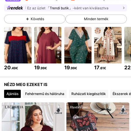
Ez az üzlet
「Trendi butik」
-ként van kiválasztva
143K Követők
4.84
Követés
Minden termék
143K Követők
4.84
143K Követők
4.84
20
19
19
17
22
.49€
.99€
.99€
.61€
143K Követők
4.84
NÉZD MEG EZEKET IS
Ajánlás
Fehérnemű és hálóruha
Ruházati kiegészítők
Ékszerek é
143K Követők
4.84
143K Követők
4.84