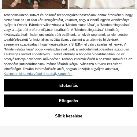
6
GlowEve CURVE Női nagy mér
NEW
Lacomfia
A weboldalunkon sütiket és hasonló technológiákat használunk annak érdekében, hogy
etű francia elegáns egyszínű V-nya
20
biztosítsuk az Ön által kért szolgáltatást, valamint, hogy a lehető legjobb webélményt
Lacomfia Laza, hímze
EU Warehouse
.49€
kú ruha gombos részlettel, fekete-f
tt, hosszú ujjú, hétköznapi szabású
nyújtsuk Önnek. Bármikor választhatja a "Minden elutasítása", a "Minden elfogadása"
25
ehér csíkos kontrasztos derékövve
.24€
25.49€
ruha, plusz méretben, tavasz/nyár
vagy a saját süti preferenciájának beállítását. A "Minden elfogadása" lehetőség
l, A-vonalas, közepes hosszúságú,
kiválasztásával minden opcionális sütit beállítunk, amelyek segítenek az elemzésben,
tavasz/nyári munkába járáshoz és r
andizáshoz
továbbfejlesztett funkcionalitás nyújtásában, valamint a tartalom és hirdetések
személyre szabásában, hogy kiegészítsük a SHEIN-nel való vásárlási élményét. A
"Minden elutasítása" opció kiválasztásával csak a weboldal működéséhez szigorúan
szükséges sütiket engedélyezi. Ezeket letilthatja a böngésző beállításaiban, de ez
befolyásolhatja a weboldal működését. További információkért a használt sütikről és az
opcionális süti beállításainak módosításáról, kérjük, válassza a "Sütik kezelése"
lehetőséget. További információkért arról, hogyan kezeljük a gyűjtött adatokat,
Kattintson ide a Adatvédelmi szabályzatunkért.
Elutasítás
Elfogadás
28
Sütik kezelése
KOSÁRBA
Breezaya CURVE
Breezaya Plus Size N
Mulvari Plus Size Csí
EU Warehouse
EU Warehouse
ői Jacquard Slip ruha
kos Nyomtatott V-nyakú Nyári Lezs
13
18
.36€
.80€
-1%
18.99€
er Rövid Ujjú Ruha