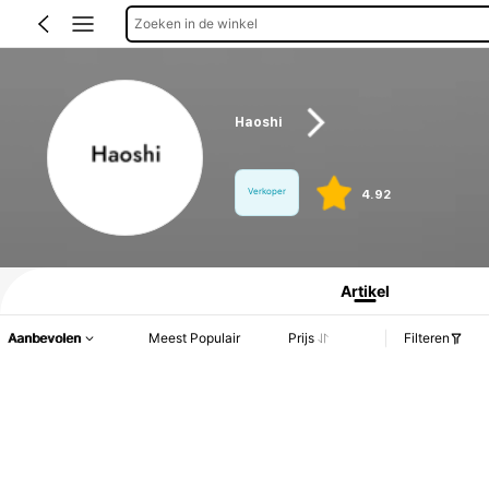
Zoeken in de winkel
Haoshi
Verkoper
4.92
Productinformatie: Prijsopenbaring, Verkoop- en Voorraadgegevens.
Artikel
Aanbevolen
Meest Populair
Prijs
Filteren