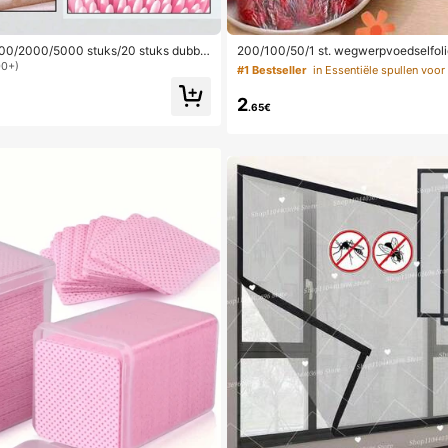
0/2000/5000 stuks/20 stuks dubbel
200/100/50/1 st. wegwerpvoedselfol
applicatorstokjes, kleine dubbelzijdig
ekophoezen, multifunctionele wegwe
00+)
#1 Bestseller
ke-upapplicatorgereedschappen, on
wegwerpschoenhoezen, verdikte keuk
s/verpakking (verpakkingsopties 1/2/
udelijke koelkastvoedselbewaarhoezen
2
n), multifunctioneel
retchhoezen, dagelijks gebruik
.65€