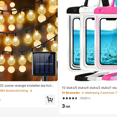
D zonne-energie kristallen bol lichts
10 stuks/5 stuks/4 stuks/2 stuks/1 stu
/22,9/39,3ft lengte, waterdicht, 8 verli
 ABS Buitenverlichting
as, Waterdichte telefoonhoes voor on
rm wit/wit/paars/blauw/meerkleurig, f
#1 Bestseller
in Veelkleurig Zwemmen T
dichte telefoonhoes voor op het stra
tuin, terras, balkon, bruiloft, feest, k
(1000+)
peeruitrusting, Vakantiebenodigdhed
een, kamperen, vakantie decoratie, est
€
3
.15€