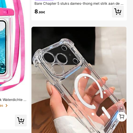
Bare Chapter 5 stuks dames-thong met strik aan de v
oorkant, kanten patchwork en luipaardprint
8
.99€
k Waterdichte t
der water, Water
as
nd, Zomerse kam
en, Onmisbaar
1
1