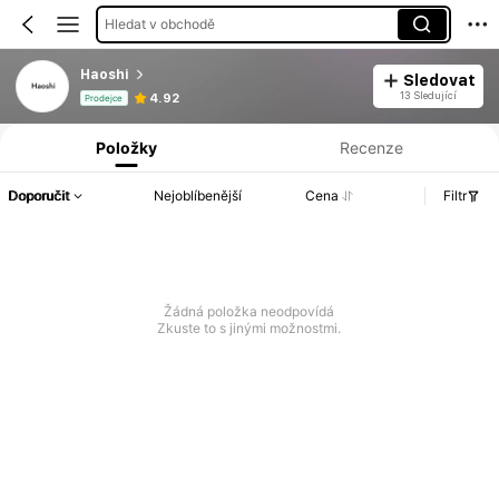
Hledat v obchodě
Haoshi
Sledovat
Informace o produktu: Zveřejnění ceny, prodejní a skladové údaje.
13 Sledující
4.92
Prodejce
Položky
Recenze
Doporučit
Nejoblíbenější
Cena
Filtr
Žádná položka neodpovídá
Zkuste to s jinými možnostmi.