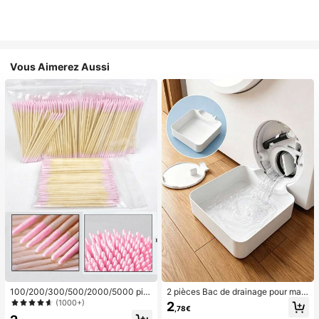
Vous Aimerez Aussi
100/200/300/500/2000/5000 piè
2 pièces Bac de drainage pour mac
ces/20 pièces Bâtons applicateurs
hine à laver, tapis de protection de
(1000+)
2
,78€
de vernis à ongles à double extrémi
sol imperméable pour buanderie, ba