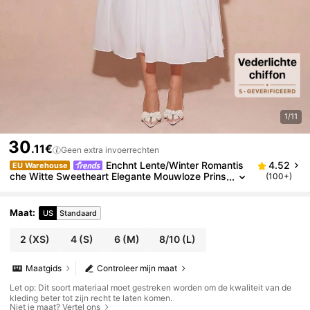
1/11
30
.11€
Geen extra invoerrechten
Enchnt Lente/Winter Romantis
4.52
EU Warehouse
che Witte Sweetheart Elegante Mouwloze Prins
(100+)
essenjurk voor Dames, Zoete & Elegante Outfit
voor Valentijnsdag & Kerstfeest & Nieuwjaar & Verja
ardag & Vakantie & Zoete Date Night & Cocktail en
Maat
:
US
Standaard
Gala, Jurk
2
(XS)
4
(S)
6
(M)
8/10
(L)
Maatgids
Controleer mijn maat
Let op: Dit soort materiaal moet gestreken worden om de kwaliteit van de
kleding beter tot zijn recht te laten komen.
Niet je maat? Vertel ons