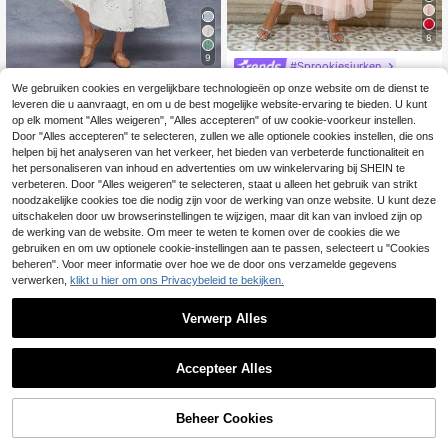
8
9
#Sprookjesjurken
Joyfunear Elegante s
#Zomerse elegantie
EU Warehouse
We gebruiken cookies en vergelijkbare technologieën op onze website om de dienst te
peelse damesjurk met spaghettiban
(1000+)
leveren die u aanvraagt, en om u de best mogelijke website-ervaring te bieden. U kunt
WESTFADE Zomerse
EU Warehouse
djes van mesh in effen kleur
mouwloze midi-jurk met geborduur
op elk moment "Alles weigeren", "Alles accepteren" of uw cookie-voorkeur instellen.
24
30
.99€
.90€
-10%
34.64€
de schelpen, bustier met sweethear
Door "Alles accepteren" te selecteren, zullen we alle optionele cookies instellen, die ons
t-halslijn, beugeldecups, lage taille,
helpen bij het analyseren van het verkeer, het bieden van verbeterde functionaliteit en
ruches aan de zijkanten en uitlopen
het personaliseren van inhoud en advertenties om uw winkelervaring bij SHEIN te
de rok, voor lente, strand en vakanti
verbeteren. Door "Alles weigeren" te selecteren, staat u alleen het gebruik van strikt
e
noodzakelijke cookies toe die nodig zijn voor de werking van onze website. U kunt deze
uitschakelen door uw browserinstellingen te wijzigen, maar dit kan van invloed zijn op
de werking van de website. Om meer te weten te komen over de cookies die we
gebruiken en om uw optionele cookie-instellingen aan te passen, selecteert u "Cookies
beheren". Voor meer informatie over hoe we de door ons verzamelde gegevens
verwerken,
klikt u hier om ons Privacybeleid te bekijken.
Verwerp Alles
Accepteer Alles
TOEVOEGEN AAN
Beheer Cookies
SHOP NU
18
WINKELWAGEN