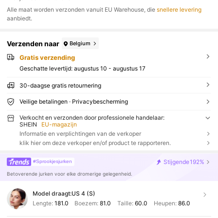
Alle maat worden verzonden vanuit EU Warehouse, die
snellere levering
aanbiedt.
Verzenden naar
Belgium
Gratis verzending
Geschatte levertijd:
augustus 10 - augustus 17
30-daagse gratis retournering
Veilige betalingen · Privacybescherming
Verkocht en verzonden door professionele handelaar:
SHEIN
EU-magazijn
Informatie en verplichtingen van de verkoper
klik hier om deze verkoper en/of product te rapporteren.
Stijgende
192%
#Sprookjesjurken
Betoverende jurken voor elke dromerige gelegenheid.
Model draagt:
US 4 (S)
Lengte:
181.0
Boezem:
81.0
Taille:
60.0
Heupen:
86.0