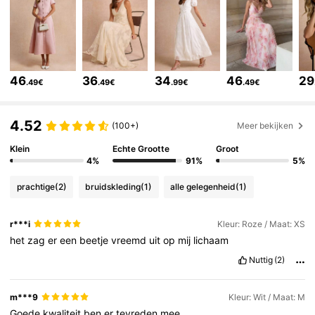
1.3M Volgers
4.75
1.3M Volgers
4.75
46
36
34
46
29
.49€
.49€
.99€
.49€
1.3M Volgers
4.75
4.52
(100+)
Meer bekijken
Klein
Echte Grootte
Groot
1.3M Volgers
4.75
4%
91%
5%
prachtige
(2)
bruidskleding
(1)
alle gelegenheid
(1)
1.3M Volgers
4.75
r***i
Kleur: Roze / Maat: XS
het
zag
er
een
beetje
vreemd
uit
op
mij
lichaam
1.3M Volgers
4.75
Nuttig
(2)
1.3M Volgers
4.75
m***9
Kleur: Wit / Maat: M
Goede
kwaliteit
ben
er
tevreden
mee