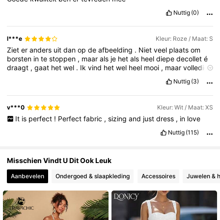
Nuttig
(0)
1.3M Volgers
4.75
l***e
Kleur: Roze / Maat: S
Ziet
er
anders
uit
dan
op
de
afbeelding
.
Niet
veel
plaats
om
borsten
in
te
stoppen
,
maar
als
je
het
als
heel
diepe
decollet
é
draagt
,
gaat
het
wel
.
Ik
vind
het
wel
heel
mooi
,
maar
volledig
anders
dan
op
de
foto
.
Nuttig
(3)
v***0
Kleur: Wit / Maat: XS
It
is
perfect
!
Perfect
fabric
,
sizing
and
just
dress
,
in
love
Nuttig
(115)
Misschien Vindt U Dit Ook Leuk
Aanbevelen
Ondergoed & slaapkleding
Accessoires
Juwelen & h