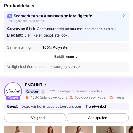
Productdetails
Kenmerken van kunstmatige intelligentie
Tekst gebaseerd op details
Geweven Stof:
Gestructureerde textuur met een moeiteloze stijl.
Elegant:
Sierlijke en gepolijste look.
Samenstelling:
100% Polyester
Bekijk meer
Veiligheidsinformatie en contactgegevens
1.3M Volgers
4.75
ENCHNT
m***s
gevolgd
30 minuten geleden
e***2
is aan het browsen
1.3M Volgers
4.75
400K Onlangs verkocht
160K Opnieuw kopen
Toename va
Deze winkel is geselecteerd als een
「Trendwinkel」
1.3M Volgers
4.75
Volgend
Alle spullen