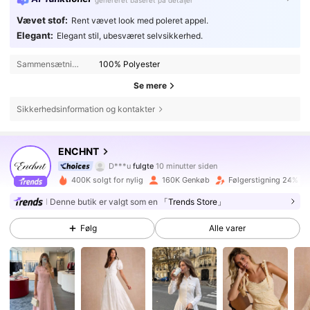
Vævet stof:
Rent vævet look med poleret appel.
Elegant:
Elegant stil, ubesværet selvsikkerhed.
Sammensætning:
100% Polyester
Se mere
Sikkerhedsinformation og kontakter
1.3M Følgere
4.75
ENCHNT
D***u
fulgte
10 minutter siden
i***n
gennemser
400K solgt for nylig
160K Genkøb
Følgerstigning 24%
1.3M Følgere
4.75
Denne butik er valgt som en
「Trends Store」
1.3M Følgere
4.75
Følg
Alle varer
1.3M Følgere
4.75