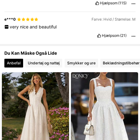
Hjælpsom
(115)
e***0
Farve: Hvid / Størrelse: M
very
nice
and
beautiful
Hjælpsom
(21)
Du Kan Måske Også Lide
Anbefal
Undertøj og nattøj
Smykker og ure
Beklædningstilbehør