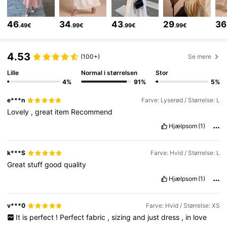
1.3M Følgere
4.75
46
34
43
29
36
.49€
.99€
.99€
.99€
1.3M Følgere
4.75
4.53
(100+)
Se mere
Lille
Normal i størrelsen
Stor
1.3M Følgere
4.75
4%
91%
5%
e***n
Farve: Lyserød / Størrelse: L
1.3M Følgere
4.75
Lovely
,
great
item
Recommend
Hjælpsom
(1)
1.3M Følgere
4.75
k***S
Farve: Hvid / Størrelse: L
Great
stuff
good
quality
1.3M Følgere
4.75
Hjælpsom
(1)
v***0
Farve: Hvid / Størrelse: XS
1.3M Følgere
4.75
It
is
perfect
!
Perfect
fabric
,
sizing
and
just
dress
,
in
love