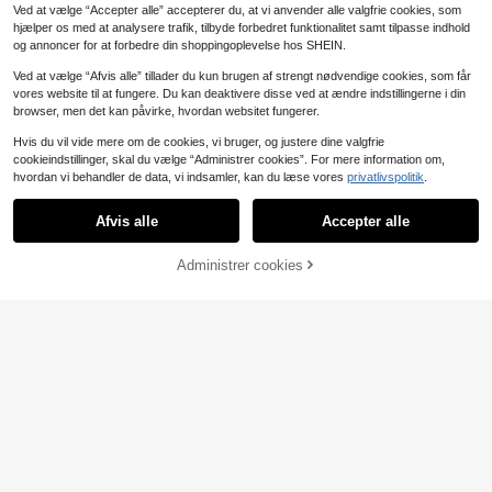
Ved at vælge “Accepter alle” accepterer du, at vi anvender alle valgfrie cookies, som
hjælper os med at analysere trafik, tilbyde forbedret funktionalitet samt tilpasse indhold
og annoncer for at forbedre din shoppingoplevelse hos SHEIN.
Ved at vælge “Afvis alle” tillader du kun brugen af strengt nødvendige cookies, som får
vores website til at fungere. Du kan deaktivere disse ved at ændre indstillingerne i din
browser, men det kan påvirke, hvordan websitet fungerer.
Hvis du vil vide mere om de cookies, vi bruger, og justere dine valgfrie
cookieindstillinger, skal du vælge “Administrer cookies”. For mere information om,
hvordan vi behandler de data, vi indsamler, kan du læse vores
privatlivspolitik
.
Afvis alle
Accepter alle
Administrer cookies
Køb nu
Læg i kurv
4
#Britisk romantik
#Sommer Elegant
Enchnt Dame Hvid Bl
PARTHEA Rygløs Kryds- og Krydsb
EU Warehouse
44
28
omster Sommerkjole i Net, Elegant
åndskjole med Blonde, Splejset Kn
.49€
.23€
Brudekjole med Blomster på Skulde
æ, Pufærmer, Ruched Bodycon-kjol
ren og Slipsknude til Valentinsdag,
e (Lynlås, Sexet) Hvid Sommer Eleg
Gallafest og Dimissionssæsonen
ant