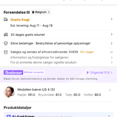
Forsendelse til
Belgium
Gratis fragt
Est. levering:
Aug 11 - Aug 18
30 dages gratis returret
Sikre betalinger · Beskyttelse af personlige oplysninger
Sælges og sendes af erhvervsdrivende: SHEIN
EU-lager
Information og forpligtelser for sælgeren
For at anmelde denne sælger og/eller produkt
Stigende
10%
#Britisk romantik
Bløde farver, blomstermønstre og blonder skaber en blid vintage-stemning.
Modellen bærer:
US 4 (S)
Højde:
181.0
Brystvidde:
81.0
Talje:
60.0
Hofter:
86.0
Produktdetaljer
AI-funktioner
genereret baseret på detaljer