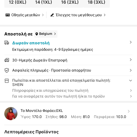
12
(0XL)
14
(1XL)
16
(2XL)
18
(3XL)
Οδηγός μεγεθών
Έλεγχος του μεγέθους μου
Αποστολή σε
Belgium
Δωρεάν αποστολή
Εκτιμώμενη παράδοση:
4-9 Εργάσιμες ημέρες
30-Ημερής Δωρεάν Επιστροφή
Ασφαλείς πληρωμές · Προστασία απορρήτου
Πωλείται και αποστέλλεται από επαγγελματία πωλητή:
SHEIN
Πληροφορίες και υποχρεώσεις του πωλητή
Για να αναφέρετε αυτόν τον πωλητή ή/και το προϊόν
Το Μοντέλο Φοράει:
0XL
Ύψος:
170.0
Στήθος:
98.0
Μέση:
81.0
Περιφέρεια:
103.0
Λεπτομέρειες Προϊόντος