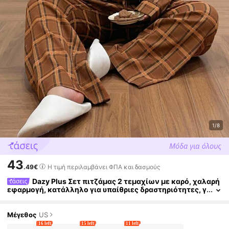
1/8
43
.49€
Η τιμή περιλαμβάνει ΦΠΑ και δασμούς
Dazy Plus Σετ πιτζάμας 2 τεμαχίων με καρό, χαλαρή
εφαρμογή, κατάλληλο για υπαίθριες δραστηριότητες, γ
ια γυναίκες plus size, άνοιξη/φθινόπωρο, άνετο ντύσιμ
ο, ρούχα φθινοπώρου-χειμώνα
Μέγεθος
US
16 left
15 left
11 left