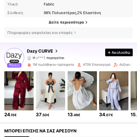
Υλικό:
Fabric
Σύνθεση:
98% Πολυεστέρας,2% Ελαστάνη
Δείτε περισσότερα
Πληροφορίες ασφαλείας και επαφές
399K Ακόλουθοι
4.80
Dazy CURVE
Ακολούθώ
H
s***2
περιηγείται
399K Ακόλουθοι
4.80
1M πωλήθηκαν πρόσφατα
470K Επαναγορά
Αύξηση Fol
399K Ακόλουθοι
4.80
399K Ακόλουθοι
4.80
24
37
13
34
15
.15€
.50€
.49€
.07€
399K Ακόλουθοι
4.80
ΜΠΟΡΕΙ ΕΠΙΣΗΣ ΝΑ ΣΑΣ ΑΡΕΣΟΥΝ