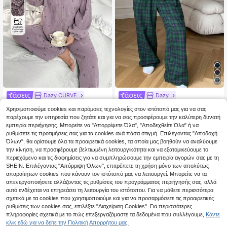
Dazy CURVE
Dazy
Dazy Plus 2 τεμάχια γυναικείο σετ
Dazy Plus Σετ πιτζάμας με φαρδύ
Χρησιμοποιούμε cookies και παρόμοιες τεχνολογίες στον ιστότοπό μας για να σας
πιτζάμας με φλοράλ τοπ σε μεγάλ
καρό πέτο και παντελόνι, κατάλλ
39
32
παρέχουμε την υπηρεσία που ζητάτε και για να σας προσφέρουμε την καλύτερη δυνατή
.11€
.09€
α μεγέθη, με δαντέλα και casual π
ηλο για όλες τις εποχές, χειμερινά
εμπειρία περιήγησης. Μπορείτε να "Απορρίψετε Όλα", "Αποδεχθείτε Όλα" ή να
αντελόνι, κομψό για το σπίτι
ρούχα, μεγάλα μεγέθη
ρυθμίσετε τις προτιμήσεις σας για τα cookies ανά πάσα στιγμή. Επιλέγοντας "Αποδοχή
Όλων", θα ορίσουμε όλα τα προαιρετικά cookies, τα οποία μας βοηθούν να αναλύουμε
την κίνηση, να προσφέρουμε βελτιωμένη λειτουργικότητα και να εξατομικεύουμε το
περιεχόμενο και τις διαφημίσεις για να συμπληρώσουμε την εμπειρία αγορών σας με τη
SHEIN. Επιλέγοντας "Απόρριψη Όλων", επιτρέπετε τη χρήση μόνο των απολύτως
απαραίτητων cookies που κάνουν τον ιστότοπό μας να λειτουργεί. Μπορείτε να τα
απενεργοποιήσετε αλλάζοντας τις ρυθμίσεις του προγράμματος περιήγησής σας, αλλά
αυτό ενδέχεται να επηρεάσει τη λειτουργία του ιστότοπου. Για να μάθετε περισσότερα
σχετικά με τα cookies που χρησιμοποιούμε και για να προσαρμόσετε τις προαιρετικές
ρυθμίσεις των cookies σας, επιλέξτε "Διαχείριση Cookies". Για περισσότερες
πληροφορίες σχετικά με το πώς επεξεργαζόμαστε τα δεδομένα που συλλέγουμε,
Κάντε
κλικ εδώ για να δείτε την Πολιτική Απορρήτου μας.