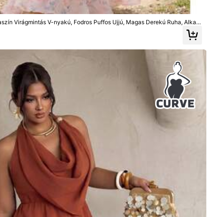
25
15
.99€
.49€
aszín Virágmintás V-nyakú, Fodros Puffos Ujjú, Magas Derekú Ruha, Alkal
, Vakációra
Továbbiak megtekintése
Nagy
0%
Szín: Fekete / Méret: 1XL