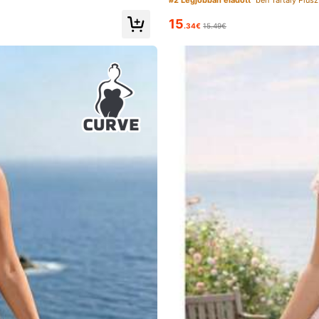
15
.34€
15.49€
a
Az értékesítés növekedése 11%
A követők számának növeke
ént van kiválasztva