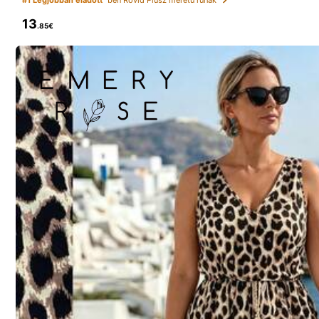
13
60K Követők
.85€
4.62
CurvyTilda
60K Követők
4.62
12K+ Ismételt megvásárlás
60K Követők
4.62
Ez az üzlet
「Trendi butik」
-k