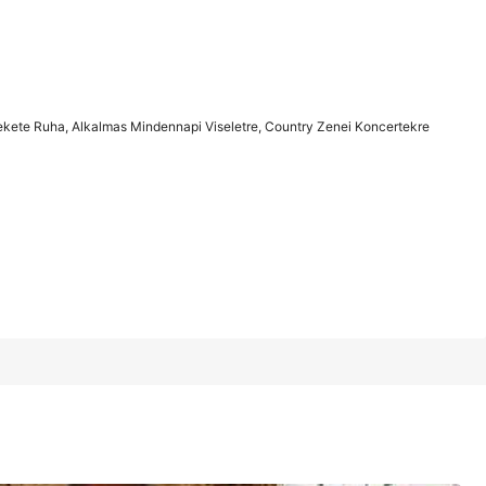
1/5
kete Ruha, Alkalmas Mindennapi Viseletre, Country Zenei Koncertekre
a, Alkalmas Mindennapi Viseletre, Country
4.88
(100+)