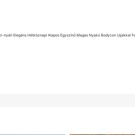
zi-nyári Elegáns Hétköznapi Alapos Egyszínű Magas Nyakú Bodycon Ujjakkal Fe
étköznapi Alapos Egyszínű Magas Nyakú Bodycon Ujjakkal Fekete Ruh
16
(2XL)
18
(3XL)