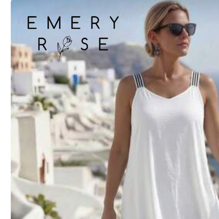
Mérettáblázat
Méretem ellenőrzése
100%
igaznak találta a méretet
Nem a te méreted? Mondd e
Szállítás ide
Belgium
INGYENES SZÁLLÍTÁS(Rendelések ≥ 19.00€)
Becsült szállítás:
4-9 Munkanapok
30 napos ingyenes visszaküldés
Biztonságos fizetések · Adatvédelem
Értékesíti és szállítja a professzionális eladó: SHEIN
Az eladó tájékoztatása és kötelezettségei
Az eladó és/vagy a termék jelentése