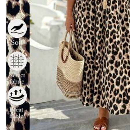
Követés
60K Követők
4.62
60K Követők
4.62
60K Követők
4.62