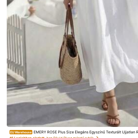
Termék Részletei
Mesterséges intelligencia jellemzői
Létrehozva a 
Kötött anyag:
Kötött érzet, kényelmes megjelenéssel.
Karcsúsított:
Karcsú sziluett az ápolt megjelenésért.
Összetétel:
94
60K Követők
4.62
EMERY ROSE Plus Size Elegáns Egyszínű Texturált Ujjatlan 
EU Warehouse
Biztonsági információk és elérhetőségek
#1 Legjobban eladott
ben Rövid Plusz méretű ruhák