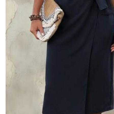
60K Követők
4.62
r***4
روعه
😍
b***0