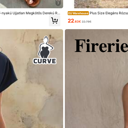
7
11
.49€
V-nyakú Ujjatlan Megkötős Derekú Ru
Plus Size Elegáns Rózs
EU Warehouse
mas Tavaszi/Nyári Esküvőre, Strandra
22
.63€
22.76€
Méretnek megfelelő
100%