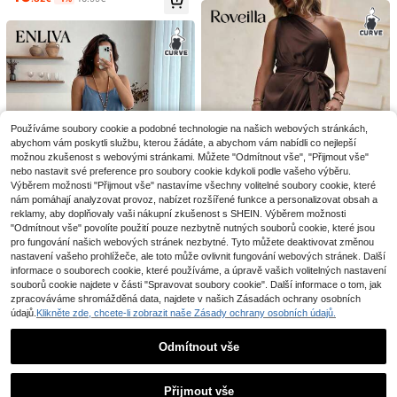
kosti, volné, s krátkým rukávem, vh
odné na léto, černé šaty na hudebn
í festival
5
Používáme soubory cookie a podobné technologie na našich webových stránkách,
Plus Size kapesní ležérní šaty s poti
abychom vám poskytli službu, kterou žádáte, a abychom vám nabídli co nejlepší
10
skem, vhodné pro denní nošení i do
.99€
-8%
11.99€
možnou zkušenost s webovými stránkami. Můžete "Odmítnout vše", "Přijmout vše"
INAWLY Plus Size Barevné bloky St
volenou, elegantní letní šaty bez ru
16
ojáček Výstřih Volán Lem Přiléhavé
nebo nastavit své preference pro soubory cookie kdykoli podle vašeho výběru.
.82€
-1%
16.99€
kávů
šaty s dlouhým rukávem
Výběrem možnosti "Přijmout vše" nastavíme všechny volitelné soubory cookie, které
nám pomáhají analyzovat provoz, nabízet rozšířené funkce a personalizovat obsah a
reklamy, aby doplňovaly vaši nákupní zkušenost s SHEIN. Výběrem možnosti
"Odmítnout vše" povolíte použití pouze nezbytně nutných souborů cookie, které jsou
10
pro fungování našich webových stránek nezbytné. Tyto můžete deaktivovat změnou
nastavení vašeho prohlížeče, ale toto může ovlivnit fungování webových stránek. Další
#Párty šaty
informace o souborech cookie, které používáme, a úpravě vašich volitelných nastavení
Roveilla Dámské letní
EU Warehouse
#Letní šaty
souborů cookie najdete v části "Spravovat soubory cookie". Další informace o tom, jak
21
jednobarevné šaty bez rukávů s za
.77€
zpracováváme shromážděná data, najdete v našich Zásadách ochrany osobních
Enliva Jolene.Mende
EU Warehouse
vinovacím lemem, plus size, ležérní
13
údajů.
Klikněte zde, chcete-li zobrazit naše Zásady ochrany osobních údajů.
z dámské šaty na ramínka ve větší
maxi šaty
.85€
-1%
13.99€
velikosti, jednobarevné, s volánový
m lemem, letní, pro zaoblenou post
Odmítnout vše
avu, Vacationcore
Zobrazit podobné položky na skladě
ZOBRAZIT VŠECHNY
Přijmout vše