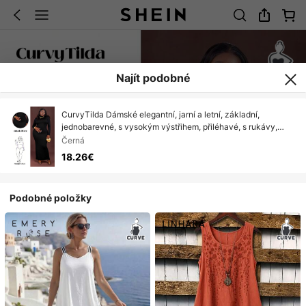
Najít podobné
CurvyTilda Dámské elegantní, jarní a letní, základní,
jednobarevné, s vysokým výstřihem, přiléhavé, s rukávy,
černé, vhodné na každodenní nošení, country koncerty
Černá
18.26€
Podobné položky