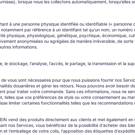
rnissez, lorsque nous les collectons automatiquement, lorsqu'elles so
ant à une personne physique identifiée ou identifiable (« personne 
 notamment par référence à un identifiant tel qu'un nom, un numéro d'i
entité physique, physiologique, génétique, psychique, économique, cu
ivement anonymisées ou agrégées de manière irréversible, de sorte qu
autres informations.
 le stockage, l'analyse, l'accès, le partage, la transmission et la s
de vous sont nécessaires pour que nous puissions fournir nos Servi
rmalités douanières et gérer les retours. Nous pouvons avoir besoin de
t pour traiter votre commande. Sans ces informations, nous ne ser
, telles que vos préférences de style ou votre consentement au market
sse limiter certaines fonctionnalités telles que les recommandations
IN vend des produits directement aux clients et met également en r
isant nos Services, vous bénéficiez de la possibilité d'acheter des b
 et l'emballage de votre colis, l'apposition des étiquettes d'expédi