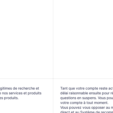
légitimes de recherche et
Tant que votre compte reste act
nos services et produits
délai raisonnable ensuite pour r
es produits.
questions en suspens. Vous po
votre compte à tout moment.
Vous pouvez vous opposer au 
direct et au Système de recom