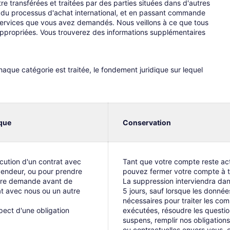
re transférées et traitées par des parties situées dans d'autres
e du processus d'achat international, et en passant commande
s Services que vous avez demandés. Nous veillons à ce que tous
appropriées. Vous trouverez des informations supplémentaires
aque catégorie est traitée, le fondement juridique sur lequel
que
Conservation
cution d'un contrat avec
Tant que votre compte reste act
vendeur, ou pour prendre
pouvez fermer votre compte à 
tre demande avant de
La suppression interviendra dan
at avec nous ou un autre
5 jours, sauf lorsque les donnée
nécessaires pour traiter les c
pect d'une obligation
exécutées, résoudre les questi
suspens, remplir nos obligations
ou contractuelles envers vous, o