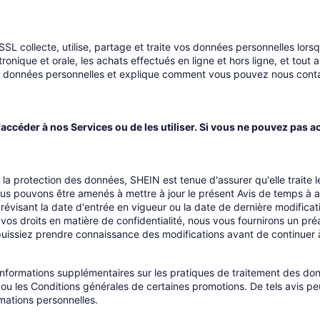
L collecte, utilise, partage et traite vos données personnelles lorsque
tronique et orale, les achats effectués en ligne et hors ligne, et tou
os données personnelles et explique comment vous pouvez nous contac
d'accéder à nos Services ou de les utiliser. Si vous ne pouvez pas a
 la protection des données, SHEIN est tenue d'assurer qu'elle traite
us pouvons être amenés à mettre à jour le présent Avis de temps à aut
évisant la date d'entrée en vigueur ou la date de dernière modificat
os droits en matière de confidentialité, nous vous fournirons un préav
puissiez prendre connaissance des modifications avant de continuer à 
nformations supplémentaires sur les pratiques de traitement des donn
s ou les Conditions générales de certaines promotions. De tels avis p
mations personnelles.