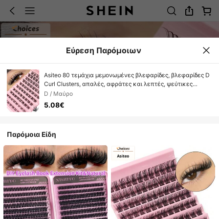
Εύρεση Παρόμοιων
Asiteo 80 τεμάχια μεμονωμένες βλεφαρίδες, βλεφαρίδες D
Curl Clusters, απαλές, αφράτες και λεπτές, ψεύτικες
βλεφαρίδες με φυσική εμφάνιση, για μεταχειρισμένες
D / Μαύρο
καθημερινές επεκτάσεις μακιγιάζ και βλεφαρίδες.
5.08€
Παρόμοια Είδη