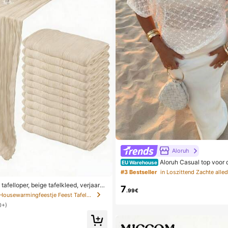
Aloruh
Aloruh Casual top voor
EU Warehouse
kleur en asymmetrische textuur, zome
#3 Bestseller
in Loszittend Zachte alle
tafelloper, beige tafelkleed, verjaarda
7
.99€
heden, verjaardagsdecoraties, lichtbr
in Housewarmingfeestje Feest Tafelkleed
e stof voor bruiloften, tafeldecoratie v
0+)
 bruiloftcadeaus, effen tafelkleed voor
ten, boho chic