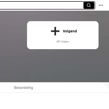
Volgend
957 Volgers
Beoordeling