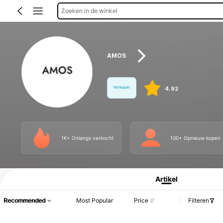
Zoeken in de winkel
AMOS
Verkoper
4.92
1K+ Onlangs verkocht
100+ Opnieuw kopen
Productinformatie: Prijsopenbaring, Verkoop- en Voorraadgegevens.
Artikel
Recommended
Most Popular
Price
Filteren