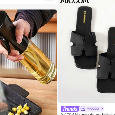
MICCOM
MICCOM Modieuze dames platte slipp