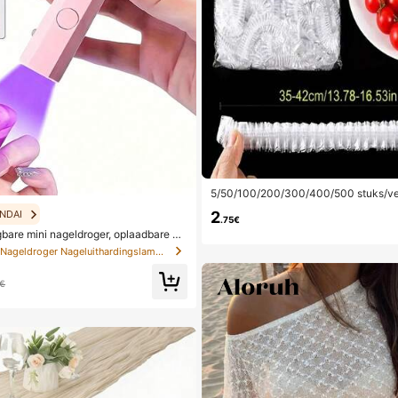
5/50/100/200/300/400/500 stuks/ve
oudelijke vershoudfolie, verdikte folie 
NDAI
2
itbewaarfolie, keuken koelkast voeds
.75€
are mini nageldroger, oplaadbare ha
ageldrooglamp met digitaal display,
in Nageldroger Nageluithardingslampen en drogers
agellamp, geschikt voor dagelijks geb
zorgingsbenodigdheden voor vrouwen
9€