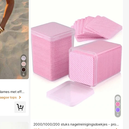
6
 dames met effen
r
daagse tops
9
2000/1000/200 stuks nagelreinigingsdoekjes - profe
ssionele pluisvrije nagellakverwijderingspads, UV-gel