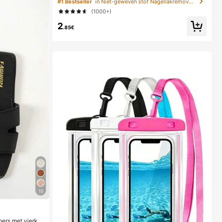
#1 Bestseller
in Niet-geweven stof Nagellakremover gereedschap
reinigingsdoekjes, ongeparfumeerde manicurevoorbe
(1000+)
reidings- en afwerkingsreinigingsinstrument (roze) na
gels nagelbenodigdheden nagelspullen, onmisbaar
2
.85€
15
ers met vierka