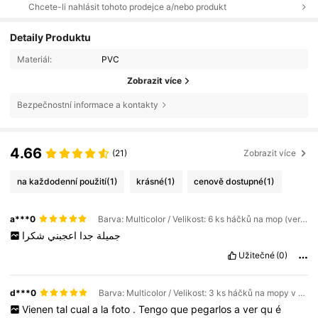
Chcete-li nahlásit tohoto prodejce a/nebo produkt
Detaily Produktu
Materiál:
PVC
Zobrazit více
Bezpečnostní informace a kontakty
4.66
(21)
Zobrazit více
na každodenní použití
(1)
krásné
(1)
cenově dostupné
(1)
a***0
Barva: Multicolor / Velikost: 6 ks háčků na mop (verze s vylepšeným sacím systémem)
جميلة
جدا
اعجبني
شكرا
Užitečné
(0)
d***0
Barva: Multicolor / Velikost: 3 ks háčků na mopy v náhodných barvách (silný materiál)
Vienen
tal
cual
a
la
foto
.
Tengo
que
pegarlos
a
ver
qu
é