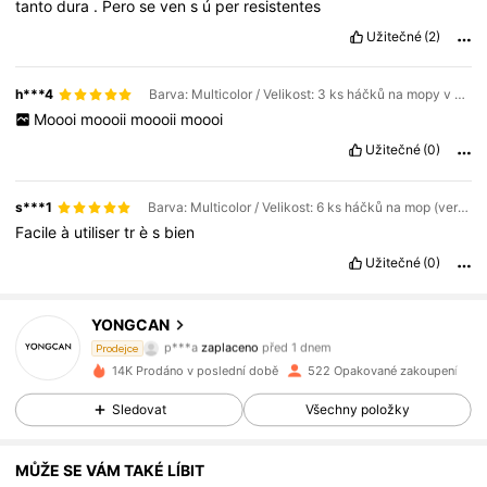
tanto
dura
.
Pero
se
ven
s
ú
per
resistentes
Užitečné
(2)
h***4
Barva: Multicolor / Velikost: 3 ks háčků na mopy v náhodných barvách (silný materiál)
Moooi
moooii
moooii
moooi
Užitečné
(0)
s***1
Barva: Multicolor / Velikost: 6 ks háčků na mop (verze s vylepšeným sacím systémem)
Facile
à
utiliser
tr
è
s
bien
Užitečné
(0)
YONGCAN
77 Sledující
4.78
p***a
zaplaceno
před 1 dnem
Prodejce
b***8
začal/a sledovat
před 1 dnem
14K Prodáno v poslední době
522 Opakované zakoupení
77 Sledující
4.78
Sledovat
Všechny položky
MŮŽE SE VÁM TAKÉ LÍBIT
77 Sledující
4.78