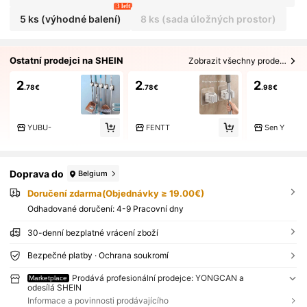
3 left
5 ks (výhodné balení)
8 ks (sada úložných prostor)
Ostatní prodejci na SHEIN
Zobrazit všechny prodejce 14
2
2
2
.78€
.78€
.98€
YUBU-
FENTT
Sen Y
Doprava do
Belgium
Doručení zdarma(Objednávky ≥ 19.00€)
Odhadované doručení:
4-9 Pracovní dny
30-denní bezplatné vrácení zboží
Bezpečné platby · Ochrana soukromí
Prodává profesionální prodejce: YONGCAN a
Marketplace
odesílá SHEIN
Informace a povinnosti prodávajícího