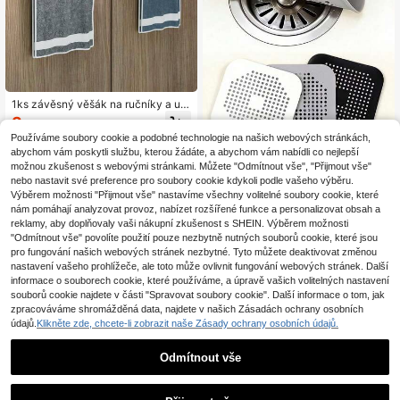
1ks závěsný věšák na ručníky a utě
rky, bez vrtání, prostorově úsporný,
3
.82€
3.85€
vhodný do kuchyně, koupelny a skř
Používáme soubory cookie a podobné technologie na našich webových stránkách,
íňky, snadná instalace, úložný prost
abychom vám poskytli službu, kterou žádáte, a abychom vám nabídli co nejlepší
or v kuchyni, organizace koupelny,
moderní bytové dekorace
možnou zkušenost s webovými stránkami. Můžete "Odmítnout vše", "Přijmout vše"
1ks silikonový lapač vlasů a zátka
do odtoku do vany/sprchy - zabraň
nebo nastavit své preference pro soubory cookie kdykoli podle vašeho výběru.
3
.45€
uje ucpávání a zápachu
Výběrem možnosti "Přijmout vše" nastavíme všechny volitelné soubory cookie, které
nám pomáhají analyzovat provoz, nabízet rozšířené funkce a personalizovat obsah a
reklamy, aby doplňovaly vaši nákupní zkušenost s SHEIN. Výběrem možnosti
"Odmítnout vše" povolíte použití pouze nezbytně nutných souborů cookie, které jsou
pro fungování našich webových stránek nezbytné. Tyto můžete deaktivovat změnou
nastavení vašeho prohlížeče, ale toto může ovlivnit fungování webových stránek. Další
informace o souborech cookie, které používáme, a úpravě vašich volitelných nastavení
souborů cookie najdete v části "Spravovat soubory cookie". Další informace o tom, jak
zpracováváme shromážděná data, najdete v našich Zásadách ochrany osobních
údajů.
Klikněte zde, chcete-li zobrazit naše Zásady ochrany osobních údajů.
Odmítnout vše