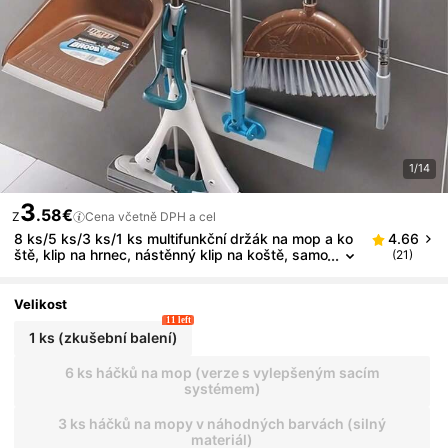
1/14
3
.58€
Z
Cena včetně DPH a cel
8 ks/5 ks/3 ks/1 ks multifunkční držák na mop a ko
4.66
ště, klip na hrnec, nástěnný klip na koště, samo
(21)
lepicí držák na mop a koště, odnímatelné vodot
ěsné protiskluzové háčky, není nutné vrtat, snadná
instalace, minimalistický design, praktické háčky ku
Velikost
chyňské potřeby kuchyňské doplňky kuchyňské ná
11 left
činí
1 ks (zkušební balení)
6 ks háčků na mop (verze s vylepšeným sacím
systémem)
3 ks háčků na mopy v náhodných barvách (silný
materiál)