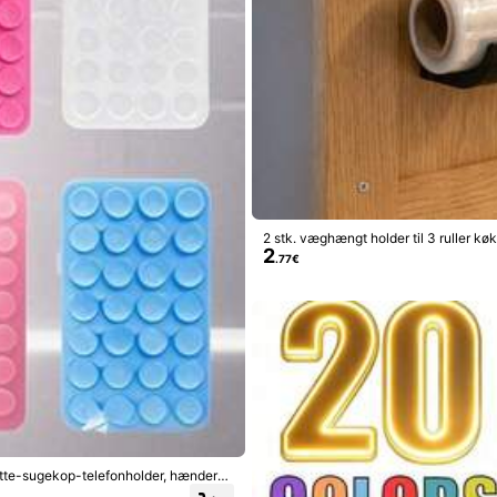
2 stk. væghængt holder til 3 ruller køkk
2
eter), pladsbesparende, installation ud
.77€
at beskadige overfladerne
S
Se mere
rutte-sugekop-telefonholder, hænder-fr
er)