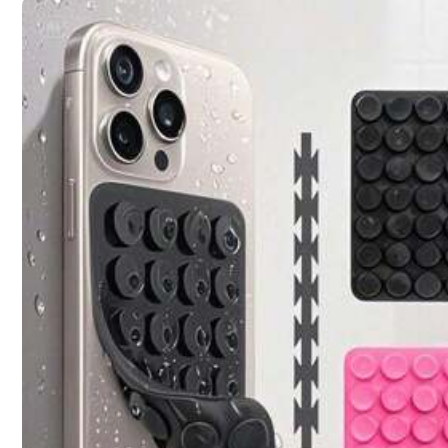
Forsendelse til
Belgium
Gratis fragt(Ordrer ≥ 19.00€)
Est. levering:
4-9 Hverdage
30 dages gratis returret
Sikre betalinger · Beskyttelse af personlige oplysninger
Solgt af erhvervsdrivende: miaodeng & Sendes fra SHEIN
Information og forpligtelser for sælgeren
For at anmelde denne sælger og/eller produkt
5.00
(1)