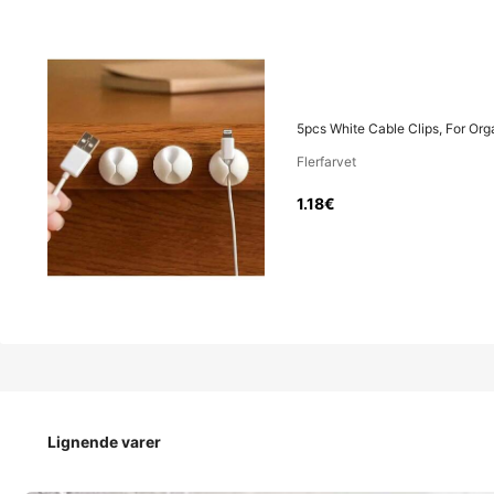
1
.18€
5pcs White Cable Clips, For Or
Flerfarvet
5pcs White Cable Clips, For Organizing Office Desk Cabl
1.18€
Størrelse
en størrelse
10 stk.
Lignende varer