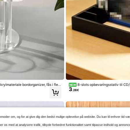
Sammenklappelig skærmforstørrelse ti
(10/12/14 tommer) - HD-skærmforstærk
#5 Sællert
ser (10/12/14 tommer): Velegnet til for
6
odeller; HD-forstørrelse: Reducerer ø
.32€
6.38€
sning. Sammenklappelig, bærbar: Nem
get stativ: Stabil opsætning. Ideel til 
emme og på rejser!
onteret fjernbetjenings- og mobiltel
ningsbeslag uden hul, transparent des
ks til TV og klimaanlægsfjernbetjenin
ende organizer
krylmateriale bordorganizer, fås i fler
8-slots opbevaringsstativ til CD/D
NEW
3
rer
desamling, udstillingsstativ til musik-
.28€
r
moder om, og for at give dig den bedst mulige oplevelse på website. Du kan til enhver tid vælg
er os med at analysere trafik, tilbyde forbedret funktionalitet samt tilpasse indhold og anno