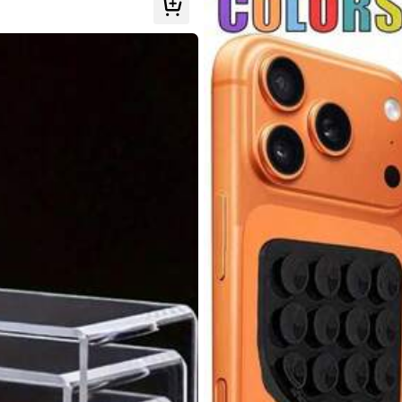
en
n
1K+ Genkøb
rktøj og boligforbedring
Hjemmetekstiler
Baby