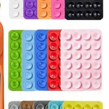
Følg
Mobiltelefoner og tilbehør
Legetøj og spil