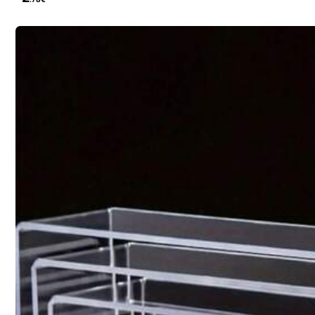
238 Følgere
4.87
miaodeng
a***5
betalte
1 dag sid
k***0
fulgte
1 dag side
238 Følgere
4.87
13K+ solgt for nylig
Sælger
238 Følgere
4.87
Du Kan Måske Også Lide
Anbefal
Kontor- og skoleartikler
Væ