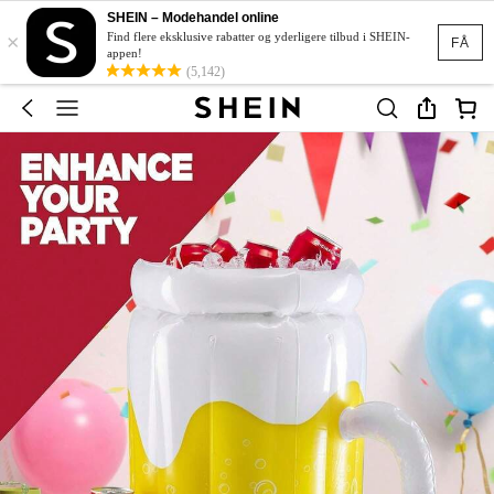
SHEIN – Modehandel online
×
Find flere eksklusive rabatter og yderligere tilbud i SHEIN-
FÅ
appen!
(5,142)