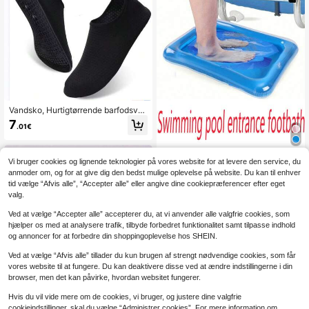
Vandsko, Hurtigtørrende barfodsva
ndyogasokker, Unisex strandsko til
7
.01€
svømning og surfing, Strandudstyr,
Strandtilbehør, Poolmadras, Strandu
dstyr
1 stk. bærbart, foldbar
EU Warehouse
Vi bruger cookies og lignende teknologier på vores website for at levere den service, du
t fodbadekar til swimmingpool. Uun
3
anmoder om, og for at give dig den bedst mulige oplevelse på website. Du kan til enhver
.45€
dværligt til vedligeholdelse af swim
tid vælge “Afvis alle”, “Accepter alle” eller angive dine cookiepræferencer efter eget
mingpool. Ideelt værktøj til adgang t
valg.
il pool, udendørs, camping, baghav
e, fodhygiejnepleje og fodrengøring
Ved at vælge “Accepter alle” accepterer du, at vi anvender alle valgfrie cookies, som
af strandpools. Multifunktionelt, fold
hjælper os med at analysere trafik, tilbyde forbedret funktionalitet samt tilpasse indhold
bart fodbadekar, velegnet til brug i h
jemmet og udendørs, nem at opbev
og annoncer for at forbedre din shoppingoplevelse hos SHEIN.
are og bære., Strandnødvendighede
r, Poolmadras
Ved at vælge “Afvis alle” tillader du kun brugen af strengt nødvendige cookies, som får
vores website til at fungere. Du kan deaktivere disse ved at ændre indstillingerne i din
browser, men det kan påvirke, hvordan websitet fungerer.
Hvis du vil vide mere om de cookies, vi bruger, og justere dine valgfrie
cookieindstillinger, skal du vælge “Administrer cookies”. For mere information om,