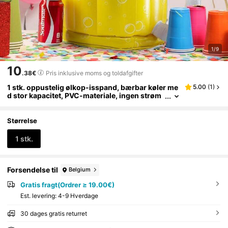
1/9
10
.38€
Pris inklusive moms og toldafgifter
1 stk. oppustelig ølkop-isspand, bærbar køler me
5.00
(
1
)
d stor kapacitet, PVC-materiale, ingen strøm
nødvendig, 2-i-1 poolmadras og strandfestar
tikler, sommerfestdekoration, svømmetilbehør, øl
temadesign, nem at oppuste og installere, velegn
Størrelse
et til barer, restauranter og hjemmebrug, strandn
ødvendigt, strandtilbehør, oppustelig pool, stran
1 stk.
dnødvendigheder, poolmadras
Forsendelse til
Belgium
Gratis fragt(Ordrer ≥ 19.00€)
Est. levering:
4-9 Hverdage
30 dages gratis returret