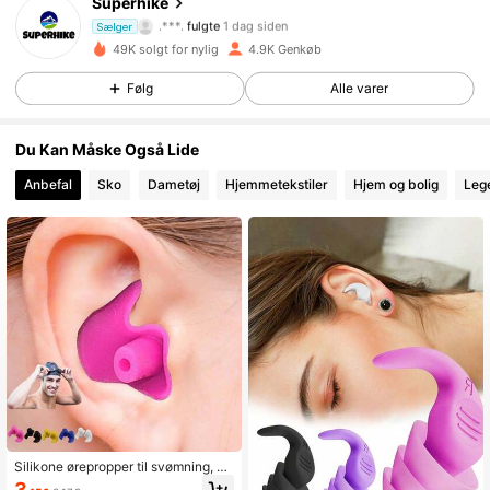
Superhike
.***.
fulgte
1 dag siden
Sælger
4***2
gennemser
4K Følgere
4.84
49K solgt for nylig
4.9K Genkøb
Følg
Alle varer
4K Følgere
4.84
Du Kan Måske Også Lide
Anbefal
Sko
Dametøj
Hjemmetekstiler
Hjem og bolig
Lege
4K Følgere
4.84
4K Følgere
4.84
4K Følgere
4.84
4K Følgere
4.84
Silikone ørepropper til svømning, va
ndtætte genanvendelige øreproppe
4K Følgere
4.84
3