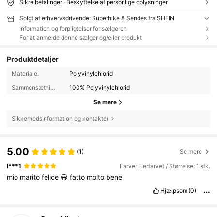
Sikre betalinger · Beskyttelse af personlige oplysninger
Solgt af erhvervsdrivende: Superhike & Sendes fra SHEIN
Information og forpligtelser for sælgeren
For at anmelde denne sælger og/eller produkt
Produktdetaljer
Materiale:
Polyvinylchlorid
Sammensætning:
100% Polyvinylchlorid
Se mere
Sikkerhedsinformation og kontakter
5.00
(1)
Se mere
l***1
Farve: Flerfarvet / Størrelse: 1 stk.
mio
marito
felice
😃
fatto
molto
bene
Hjælpsom
(0)
4K Følgere
4.84