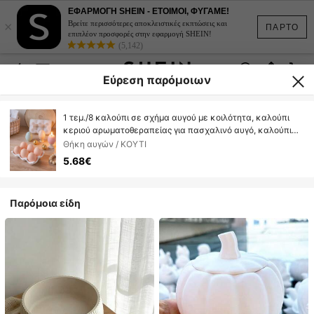
ΕΦΑΡΜΟΓΗ SHEIN - ΕΤΟΙΜΟΙ, ΦΥΓΑΜΕ!
×
Βρείτε περισσότερες αποκλειστικές εκπτώσεις και
ΠΑΡΤΟ
επιπλέον προσφορές στην εφαρμογή SHEIN!
(5,142)
Εύρεση παρόμοιων
1 τεμ./8 καλούπι σε σχήμα αυγού με κοιλότητα, καλούπι
κεριού αρωματοθεραπείας για πασχαλινό αυγό, καλούπι
διακόσμησης σπιτιού/δώρου για φεστιβάλ, καλούπι
Θήκη αυγών / ΚΟΥΤΙ
εποξειδικής ρητίνης, καλούπι χύτευσης χειροτεχνίας,
5.68€
καλούπι γύψου για καλλιτεχνική διακόσμηση
Παρόμοια είδη