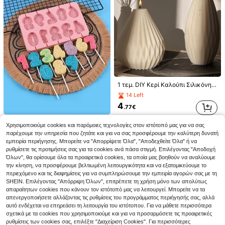
1 τεμ. DIY Κερί Καλούπι Σιλικόνης Κερί σε σχήμα αχλαδιού και λωρίδα Καλούπι σιλικόνης Γεωμετρικό σαπούνι Καλούπι σιλικόνης Χειροποίητο καλούπι από πηλό
14 Left
4
.77€
Πελάτες που αγοράζουν συχνά
SikeSike 1 τεμάχιο ψηφιακή φόρμα σιλικόνης για κατασκευή κεριών
Χρησιμοποιούμε cookies και παρόμοιες τεχνολογίες στον ιστότοπό μας για να σας
3
παρέχουμε την υπηρεσία που ζητάτε και για να σας προσφέρουμε την καλύτερη δυνατή
.98€
1 τεμάχιο καλούπι κεριού σιλικόνης σε σχήμα φράουλας 3D, ρεαλιστικό καλούπι φρούτων, κατάλληλο για διακόσμηση σπιτιού, διακόσμηση δωματίου, διακόσμηση γάμου, αρωματικά κεριά DIY, καλούπια σαπουνιού κεριών, καλούπια από πηλό, χειμερινό και εορταστικό δώρο για γυναίκες
SikeSike Φύλλα χρυσού με επικάλυψη, φύλλα χρυσού για ρητίνη, μεταλλικά φύλλα 3g/5g/10g, κατάλληλα για nail art, ζωγραφική, χειροτεχνίες, εποξική ρητίνη, κατασκευή κοσμημάτων, κατασκευή κεριών, DIY χειροτεχνίες (χρυσό και ασημί)
εμπειρία περιήγησης. Μπορείτε να "Απορρίψετε Όλα", "Αποδεχθείτε Όλα" ή να
Ιδρύθηκε πριν από 1 χρόνο
3
3
ρυθμίσετε τις προτιμήσεις σας για τα cookies ανά πάσα στιγμή. Επιλέγοντας "Αποδοχή
.25€
.38€
Όλων", θα ορίσουμε όλα τα προαιρετικά cookies, τα οποία μας βοηθούν να αναλύουμε
Ιδρύθηκε πριν από 1 χρόνο
την κίνηση, να προσφέρουμε βελτιωμένη λειτουργικότητα και να εξατομικεύουμε το
περιεχόμενο και τις διαφημίσεις για να συμπληρώσουμε την εμπειρία αγορών σας με τη
SHEIN. Επιλέγοντας "Απόρριψη Όλων", επιτρέπετε τη χρήση μόνο των απολύτως
απαραίτητων cookies που κάνουν τον ιστότοπό μας να λειτουργεί. Μπορείτε να τα
απενεργοποιήσετε αλλάζοντας τις ρυθμίσεις του προγράμματος περιήγησής σας, αλλά
αυτό ενδέχεται να επηρεάσει τη λειτουργία του ιστότοπου. Για να μάθετε περισσότερα
σχετικά με τα cookies που χρησιμοποιούμε και για να προσαρμόσετε τις προαιρετικές
ρυθμίσεις των cookies σας, επιλέξτε "Διαχείριση Cookies". Για περισσότερες