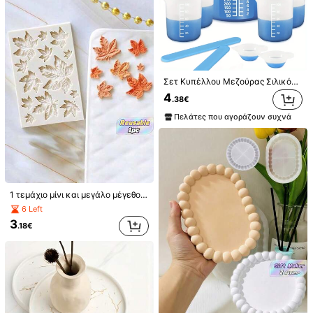
3***9
Χρώμα: Θήκη αυγών / Τύπος Στυλ: ΚΟΥΤΙ
I
’
m
very
satisfied
!!
Χρήσιμο
(0)
Σετ Κυπέλλου Μεζούρας Σιλικόνης 10 τμχ για Ρητίνη, Προμήθειες Ρητίνης Κυπέλλου Σιλικόνης 600&100ml, Κύπελλο ανάδευσης Ρητίνης, Μπάρα ανάδευσης σιλικόνης, Κύπελλο ανάδευσης εποξειδικής ρητίνης. Αξεσουάρ εργαλείων χειρός DIY
b***6
Χρώμα: Λευκό / Τύπος Στυλ: Καλούπι κεριού αυγού 8 σε 1
4
.38€
serfine
ud
.
gl
æ
der
mig
til
at
pr
ø
ve
dem
Πελάτες που αγοράζουν συχνά
Χρήσιμο
(0)
m***o
Χρώμα: Θήκη αυγών / Τύπος Στυλ: ΚΟΥΤΙ
Ottimo
prodotto
1 τεμάχιο μίνι και μεγάλο μέγεθος σε σχήμα φύλλου σφενδάμου χειροποίητο καλούπι σιλικόνης από πηλό, κόλλα ρητίνης, σε σχήμα φύλλου σφενδάμου, με 13 κοιλότητες, χειροποίητο διακοσμητικό πηλό
Χρήσιμο
(0)
6 Left
3
.18€
l***5
Χρώμα: Λευκό / Τύπος Στυλ: Καλούπι κεριού αυγού 8 σε 1
Nagyon
szuper
,
picit
nehezen
kivehet
ő
Χρήσιμο
(0)
1.9K Ακόλουθοι
4.90
YANGHAN.