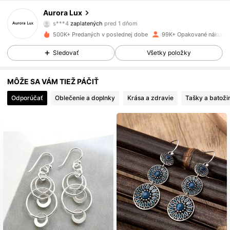
11K Sledovatelia
4.86
Aurora Lux
s***4
zaplatených
pred 1 dňom
4***5
nasledované
pred 1 dňom
500K+ Predaných v poslednej dobe
99K+ Opakované nákupy
11K Sledovatelia
4.86
Sledovať
Všetky položky
11K Sledovatelia
4.86
MÔŽE SA VÁM TIEŽ PÁČIŤ
Odporúčať
Oblečenie a doplnky
Krása a zdravie
Tašky a batoži
11K Sledovatelia
4.86
11K Sledovatelia
4.86
11K Sledovatelia
4.86
11K Sledovatelia
4.86