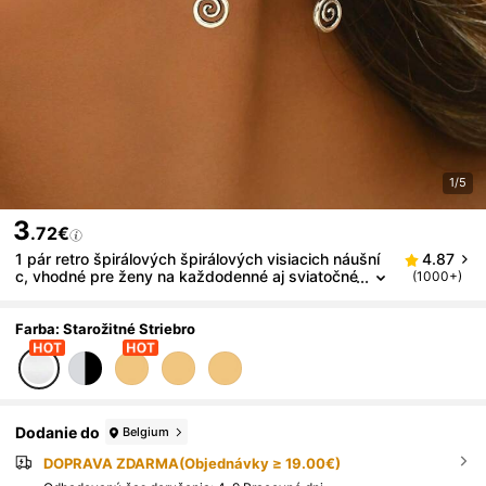
1/5
3
.72€
1 pár retro špirálových špirálových visiacich náušní
4.87
c, vhodné pre ženy na každodenné aj sviatočné
(1000+)
nosenie
Farba: Starožitné Striebro
Dodanie do
Belgium
DOPRAVA ZDARMA(Objednávky ≥ 19.00€)