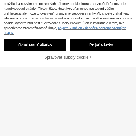
použitie iba nevyhnutne potrebných súborov cookie, ktoré zabezpečujú fungovanie
našej webovej stránky. Tieto môžete deaktivovať zmenou nastavení vášho
prehliadača, ale môže to ovplyvniť fungovanie webovej stránky. Ak chcete získať viac
informácií o používaných súboroch cookie a upraviť svoje voliteľné nastavenia súborov
cookie, vyberte možnosť "Spravovať súbory cookie". Ďalšie informácie o tom, ako
spracúvame zhromažďované údaje,
nájdete v našich Zásadách ochrany osobných
údajov.
Odmietnuť všetko
Prijať všetko
#Vianočné trblietky
Strieborné náušnice 925, módne šp
Spravovať súbory cookie
erky, elegantné dámske krištáľové
Kúpiť teraz
(1000+)
PRIDAŤ DO KOŠÍKA
mriežkové dlhé náušnice, módny líd
3
.94€
3.95€
er, vianočné darčeky.
1 pár 6 ks kovových okrúhlych flitro
3
vých náušníc pre ženy na nosenie
.74€
na večierkoch alebo festivaloch a a
ko darček pre priateľku na Vianoce,
Nový rok alebo na rande