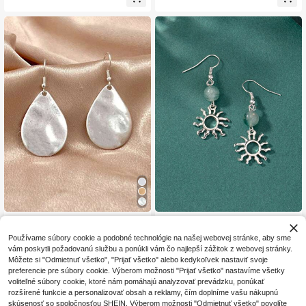
pirálové visiace náušnice, vhodné n
m v bohémskom štýle
a každodenné použitie
1 pár módnych personalizovaných
1 pár módnych a historických visiac
3
3
pozlátených náušníc v tvare slzy, v
ich náušníc so slnečným prívesko
.66€
.54€
-1%
3.58€
Používame súbory cookie a podobné technológie na našej webovej stránke, aby sme
hodných na každodenné nosenie pr
m, jedinečný a luxusný darček do u
vám poskytli požadovanú službu a ponúkli vám čo najlepší zážitok z webovej stránky.
e ženy.
ší
Môžete si "Odmietnuť všetko", "Prijať všetko" alebo kedykoľvek nastaviť svoje
preferencie pre súbory cookie. Výberom možnosti "Prijať všetko" nastavíme všetky
voliteľné súbory cookie, ktoré nám pomáhajú analyzovať prevádzku, ponúkať
rozšírené funkcie a personalizovať obsah a reklamy, čím doplníme vašu nákupnú
skúsenosť so spoločnosťou SHEIN. Výberom možnosti "Odmietnuť všetko" povolíte