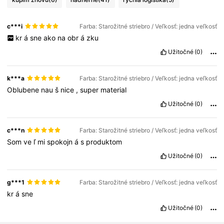
c***i
Farba: Starožitné striebro / Veľkosť: jedna veľkosť
kr
á
sne
ako
na
obr
á
zku
Užitočné
(0)
k***a
Farba: Starožitné striebro / Veľkosť: jedna veľkosť
Oblubene
nau
š
nice
,
super
material
Užitočné
(0)
c***n
Farba: Starožitné striebro / Veľkosť: jedna veľkosť
Som
ve
ľ
mi
spokojn
á
s
produktom
Užitočné
(0)
g***1
Farba: Starožitné striebro / Veľkosť: jedna veľkosť
kr
á
sne
Užitočné
(0)