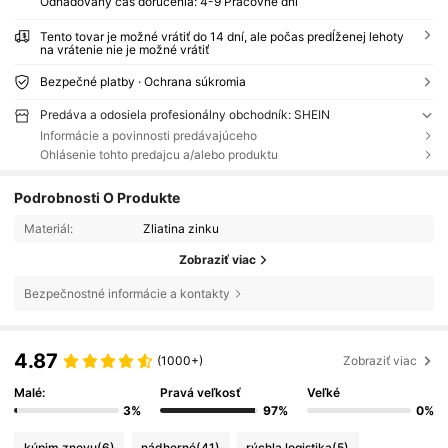
​Odhadovaný čas doručenia:
4-9 Pracovné dni
Tento tovar je možné vrátiť do 14 dní, ale počas predĺženej lehoty
na vrátenie nie je možné vrátiť
Bezpečné platby · Ochrana súkromia
Predáva a odosiela profesionálny obchodník: SHEIN
Informácie a povinnosti predávajúceho
Ohlásenie tohto predajcu a/alebo produktu
Podrobnosti O Produkte
Materiál:
Zliatina zinku
Zobraziť viac
Bezpečnostné informácie a kontakty
4.87
(1000+)
Zobraziť viac
Malé:
Pravá veľkosť
Veľké
3%
97%
0%
kúpim znovu
(6)
nádherné
(41)
rýchla logistika
(5)