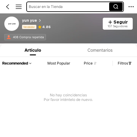
Buscar en la Tienda
yun yue
Seguir
107 Seguidores
4.86
Vendedor
Información del producto: Divulgación de precios, detalles de ventas y existencias.
408 Compra repetida
Artículo
Comentarios
Recommended
Most Popular
Price
Filtros
No hay coincidencias
Por favor inténtelo de nuevo.