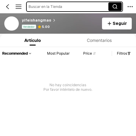
Buscar en la Tienda
yifeishangmao
Seguir
Información del producto: Divulgación de precios, detalles de ventas y existencias.
5.00
Vendedor
Artículo
Comentarios
Recommended
Most Popular
Price
Filtros
No hay coincidencias
Por favor inténtelo de nuevo.