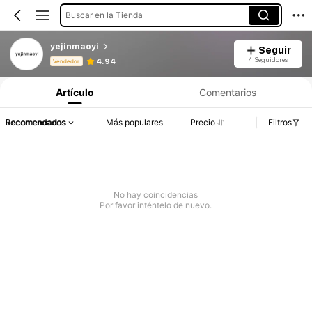
Buscar en la Tienda
yejinmaoyi
Seguir
Información del producto: Divulgación de precios, detalles de ventas y existencias.
4 Seguidores
4.94
Vendedor
Artículo
Comentarios
Recomendados
Más populares
Precio
Filtros
No hay coincidencias
Por favor inténtelo de nuevo.