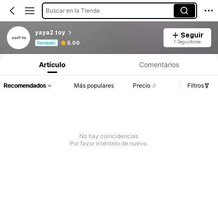
Buscar en la Tienda
yaya2 toy
Seguir
Información del producto: Divulgación de precios, detalles de ventas y existencias.
1 Seguidores
5.00
Vendedor
Artículo
Comentarios
Recomendados
Más populares
Precio
Filtros
No hay coincidencias
Por favor inténtelo de nuevo.