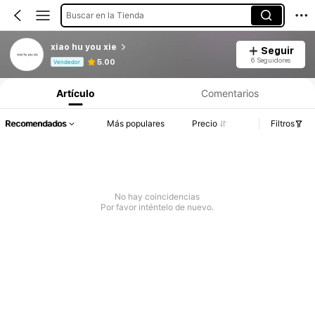
Buscar en la Tienda
xiao hu you xie
Seguir
Información del producto: Divulgación de precios, detalles de ventas y existencias.
6 Seguidores
5.00
Vendedor
Artículo
Comentarios
Recomendados
Más populares
Precio
Filtros
No hay coincidencias
Por favor inténtelo de nuevo.