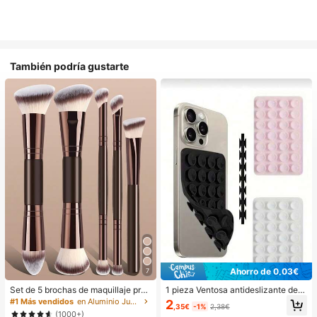
También podría gustarte
Ahorro de 0,03€
7
Set de 5 brochas de maquillaje prof
1 pieza Ventosa antideslizante de si
esional, brochas de maquillaje port
licona para teléfono, 28 piezas Vent
#1 Más vendidos
en Aluminio Juegos De Pinceles
2
,35€
-1%
2,38€
átiles para viaje, kit de herramienta
osas de silicona (almohadillas auto
(1000+)