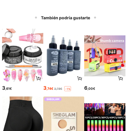
También podría gustarte
3
3
6
,61€
,74€
,00€
3,78€
-1%