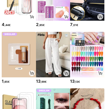
4
2
7
,44€
,85€
,01€
1
13
13
,85€
,99€
,13€