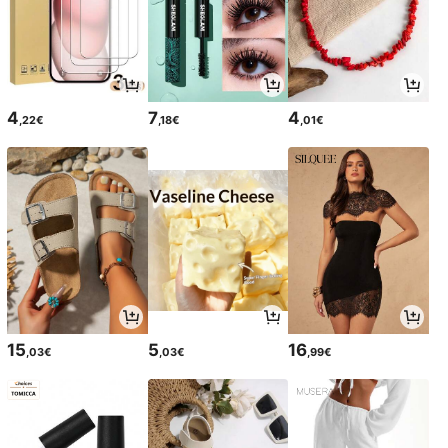
4
7
4
,22€
,18€
,01€
15
5
16
,03€
,03€
,99€