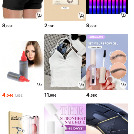
8
2
9
,68€
,18€
,88€
4
11
4
,04€
,99€
,58€
4,05€