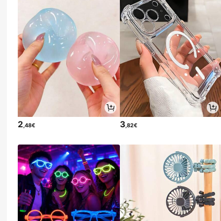
2
3
,48€
,82€