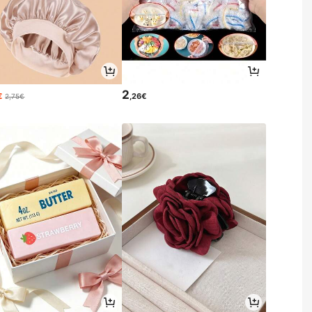
2
€
,26€
2,75€