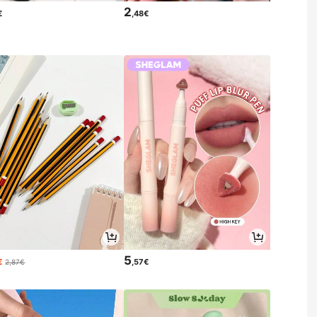
2
€
,48€
5
€
,57€
2,87€