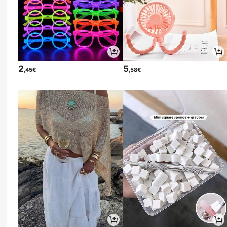
2
5
,45€
,58€