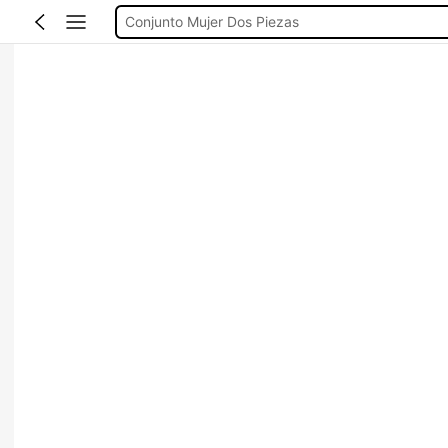
Conjunto Mujer Dos Piezas
Vestido Mujer Verano
Bikinis Mujer