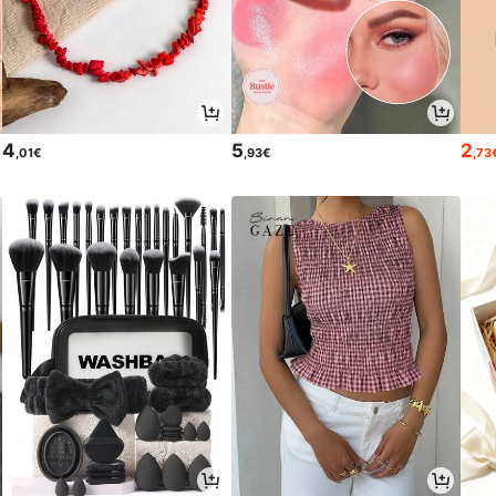
4
5
2
,01€
,93€
,73