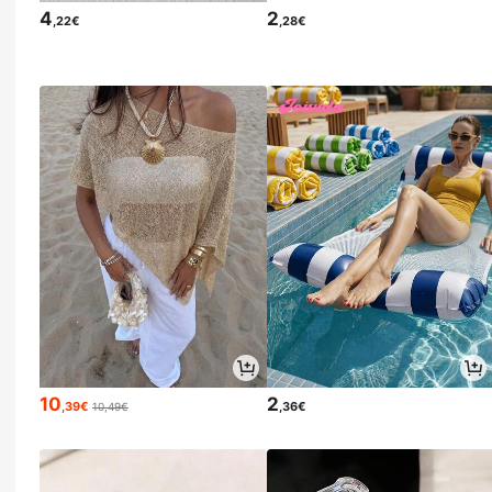
4
2
,22€
,28€
10
2
,39€
,36€
10,49€