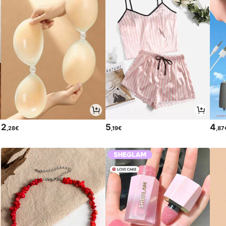
2
5
4
,28€
,19€
,87