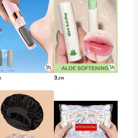
3
€
,21€