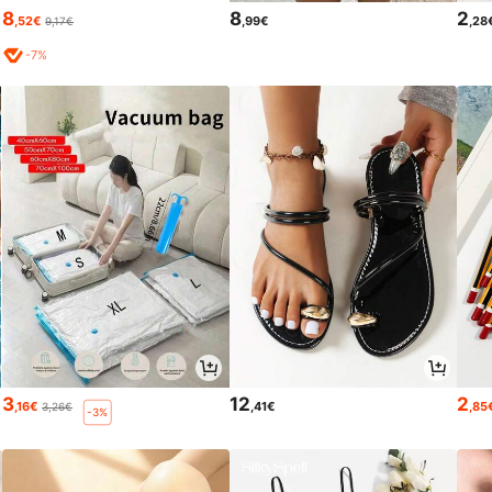
8
8
2
,52€
,99€
,28
9,17€
-7%
3
12
2
,16€
,41€
,85
3,26€
-3%