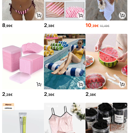
8
2
10
,99€
,38€
,39€
10,49€
2
2
2
,28€
,36€
,38€