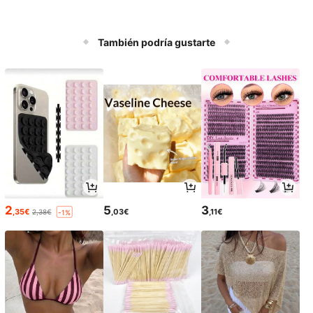
También podría gustarte
2
5
3
,35€
,03€
,11€
2,38€
-1%