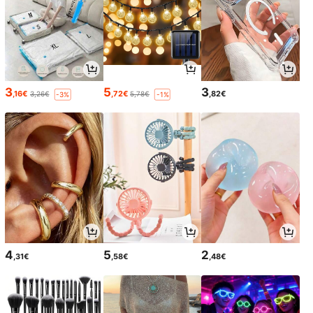
3
5
3
,16€
,72€
,82€
3,26€
5,78€
-3%
-1%
4
5
2
,31€
,58€
,48€