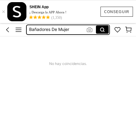
Vestido Mujer Verano
SHEIN App
×
Bikinis Mujer
CONSEGUIR
¡ Descarga la APP Ahora !
(1,350)
Bañadores De Mujer
Vestidos
Conjunto Mujer Dos Piezas
Vestido Mujer Verano
Bikinis Mujer
No hay coincidencias.