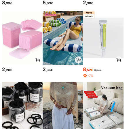
8
5
2
,99€
,03€
,38€
2
2
8
,28€
,36€
,52€
9,17€
-7%