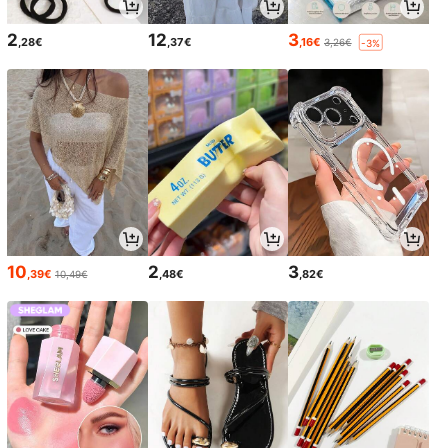
2
12
3
,28€
,37€
,16€
3,26€
-3%
10
2
3
,39€
,48€
,82€
10,49€