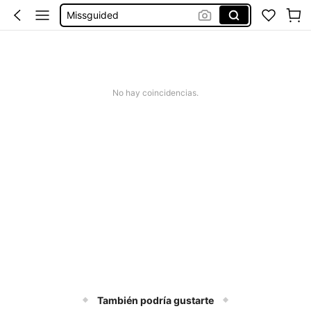
Missguided
Vestido Mujer Verano
Vestido Verano Mujer
Bikinis Mujer
No hay coincidencias.
También podría gustarte