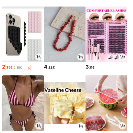
2
4
3
,35€
,22€
,11€
2,38€
-1%