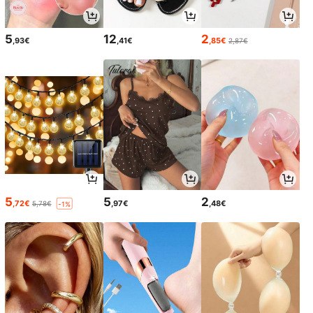
5
12
2
,93€
,41€
,85€
2,87€
5
5
2
,72€
,97€
,48€
5,78€
-1%