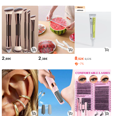
2
2
8
,89€
,38€
,52€
9,17€
-7%