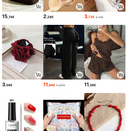
15
2
3
,74€
,28€
,73€
3,74€
3
11
11
,58€
,84€
,38€
11,87€