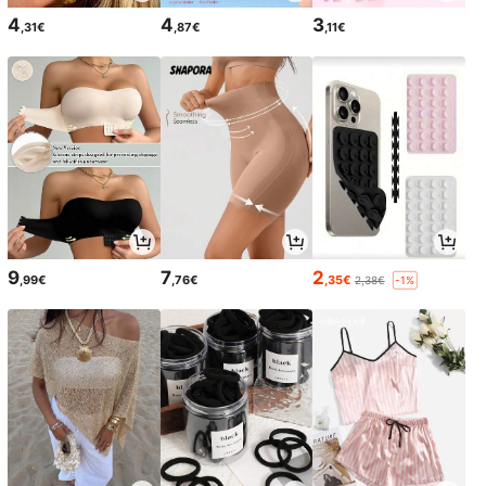
4
4
3
,31€
,87€
,11€
9
7
2
,99€
,76€
,35€
2,38€
-1%