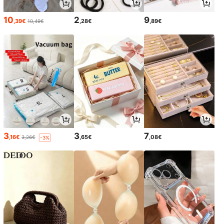
10
2
9
,39€
,28€
,89€
10,49€
3
3
7
,16€
,65€
,08€
3,26€
-3%