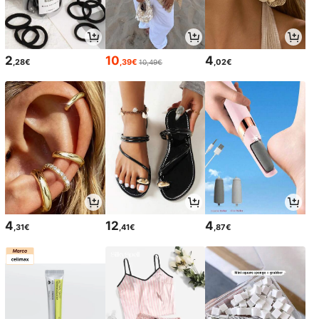
2
10
4
,28€
,39€
,02€
10,49€
4
12
4
,31€
,41€
,87€