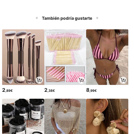
También podría gustarte
2
2
8
,89€
,38€
,99€