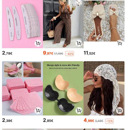
2
9
11
,78€
,97€
,52€
17,49€
-42%
2
2
4
,38€
,85€
,98€
5,68€
-12%