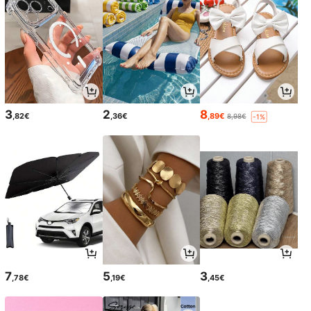
3
2
8
,82€
,36€
,89€
8,98€
-1%
7
5
3
,78€
,19€
,45€