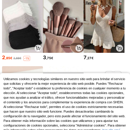
2
3
7
,85€
,75€
,27€
2,88€
-1%
Utilizamos cookies y tecnologías similares en nuestro sitio web para brindar el servicio
que solicitas y ofrecerte la mejor experiencia de sitio web posible. Puedes "Rechazar
todo", "Aceptar todo" o establecer tu preferencia de cookies en cualquier momento a tu
elección. Al seleccionar "Aceptar todo", estableceremos todas las cookies opcionales,
que nos ayudan a analizar el tráfico, ofrecer funcionalidades mejoradas y personalizar
el contenido y los anuncios para complementar tu experiencia de compra con SHEIN.
Al seleccionar "Rechazar todo", permites el uso de cookies estrictamente necesarias
que hacen que nuestro sitio web funcione. Puedes desactivarlas cambiando la
configuración de tu navegador, pero esto puede afectar el funcionamiento del sitio web.
Para obtener más información sobre las cookies que utilizamos y para ajustar tus
3
2
4
,45€
,26€
,22€
configuraciones de cookies opcionales, selecciona "Administrar cookies". Para obtener