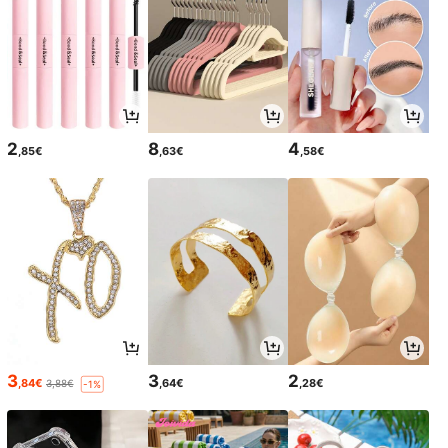
2
8
4
,85€
,63€
,58€
3
3
2
,84€
,64€
,28€
3,88€
-1%