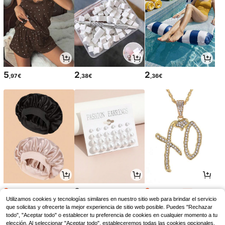
5
2
2
,97€
,38€
,36€
2
3
3
,73€
,45€
,84€
2,75€
3,88€
-1%
Utilizamos cookies y tecnologías similares en nuestro sitio web para brindar el servicio
que solicitas y ofrecerte la mejor experiencia de sitio web posible. Puedes "Rechazar
todo", "Aceptar todo" o establecer tu preferencia de cookies en cualquier momento a tu
elección. Al seleccionar "Aceptar todo", estableceremos todas las cookies opcionales,