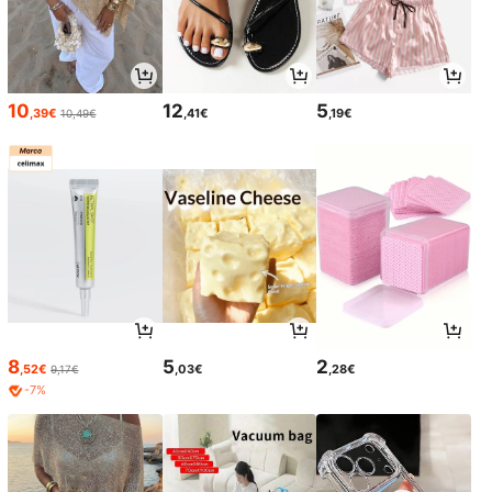
10
12
5
,39€
,41€
,19€
10,49€
8
5
2
,52€
,03€
,28€
9,17€
-7%