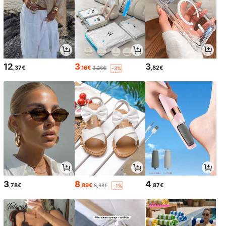
12
3
3
,37€
,16€
,82€
3,26€
-3%
3
8
4
,78€
,89€
,87€
8,98€
-1%