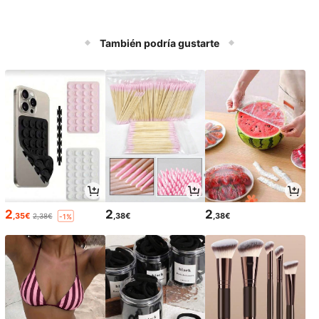
También podría gustarte
2
2
2
,35€
,38€
,38€
2,38€
-1%