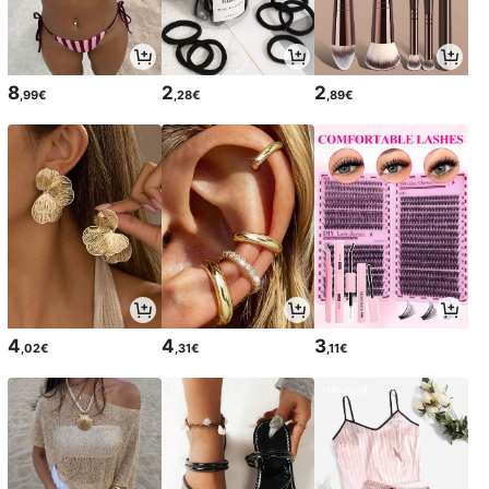
8
2
2
,99€
,28€
,89€
4
4
3
,02€
,31€
,11€