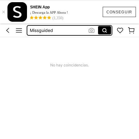
Vestido Verano Mujer
SHEIN App
×
Bikinis Mujer
CONSEGUIR
¡ Descarga la APP Ahora !
(1,350)
Bañadores De Mujer
Missguided
Vestido Mujer Verano
Vestido Verano Mujer
Bikinis Mujer
No hay coincidencias.