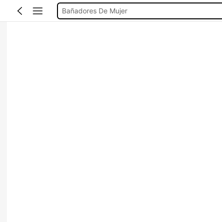
Missguided
Vestido Mujer Verano
Vestido Verano Mujer
Bikinis Mujer