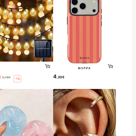
4
€
,30€
5,78€
-1%