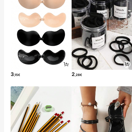
3
2
,15€
,28€