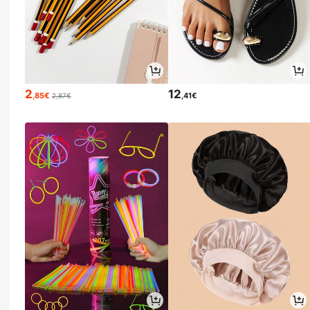
2
12
,85€
,41€
2,87€