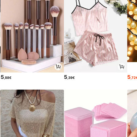
5
5
5
,88€
,39€
,72