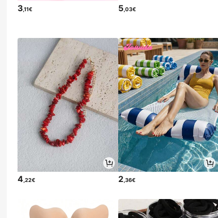
3
5
,11€
,03€
4
2
,22€
,36€