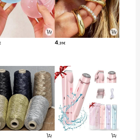
4
€
,31€