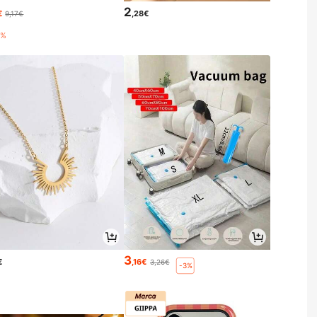
2
€
,28€
9,17€
7%
3
€
,16€
3,26€
-3%