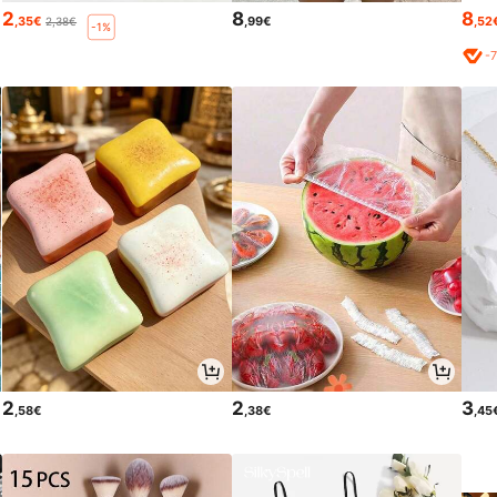
2
8
8
,35€
,99€
,52
2,38€
-1%
-
2
2
3
,58€
,38€
,45