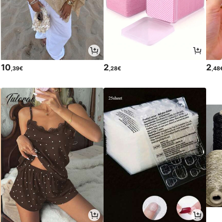
10
2
2
,39€
,28€
,48