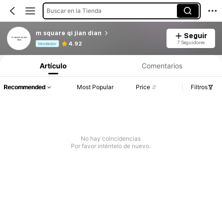
Buscar en la Tienda
m square qi jian dian
Seguir
Información del producto: Divulgación de precios, detalles de ventas y existencias.
7 Seguidores
4.92
Vendedor
Artículo
Comentarios
Recommended
Most Popular
Price
Filtros
No hay coincidencias
Por favor inténtelo de nuevo.