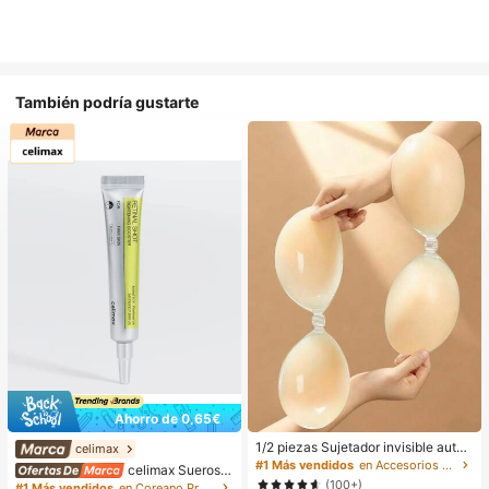
También podría gustarte
Ahorro de 0,65€
1/2 piezas Sujetador invisible autoa
celimax
dhesivo de silicona sin tirantes para
#1 Más vendidos
en Accesorios antideslizantes para ropa
celimax Sueros y
mujeres, adecuado para vestidos d
tratamiento facial
(100+)
#1 Más vendidos
en Coreano Protección de la piel