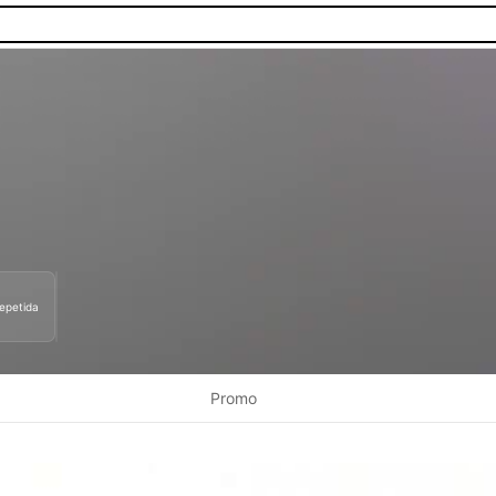
epetida
as.
Promo