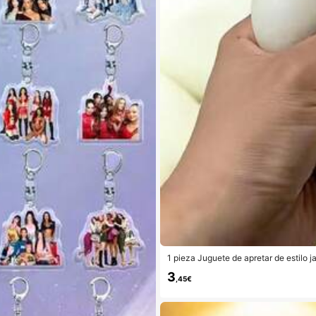
1 pieza Juguete de apretar de estilo j
iantes a liberar emociones en el aula
3
,45€