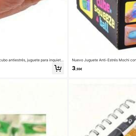
cubo antiestrés, juguete para inquieto
Nuevo Juguete Anti-Estrés Mochi con
avideños, pelota antiestrés, regalo de c
ños - Regalo de Vacaciones - Regalo
3
,55€