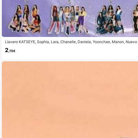
Llavero KATSEYE, Sophia, Lara, Chanelle, Daniela, Yoonchae, Manon, Nuevo
s de Kpop, Llavero acrílico 2D, Artículos de fans del concierto, Regalo de N
2
,70€