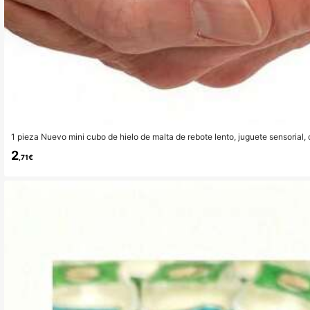
1 pieza Nuevo mini cubo de hielo de malta de rebote lento, juguete sensorial, 
s, juguete de viaje, juguete de aula, juguete de baño, artículos de papelería n
2
umpleaños/Navidad
,71€