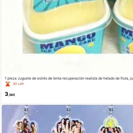
1 pieza Juguete de estrés de lenta recuperación realista de helado de fruta, j
de fresa, vainilla, mango
30 Left
3
,58€