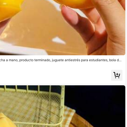
ha a mano, producto terminado, juguete antiestrés para estudiantes, bola de
ujiente, juguete para apretar. Juguete para apretar, regalo de cumpleaños, re
 regalo festivo - regalo perfecto - regalo