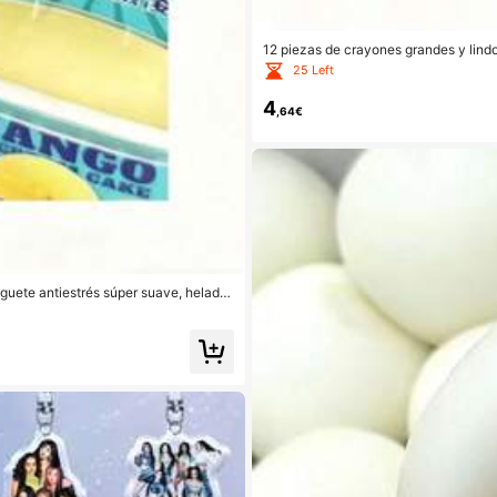
12 piezas de crayones grandes y lindo
ara colorear y dibujar
25 Left
4
,64€
uguete antiestrés súper suave, helado