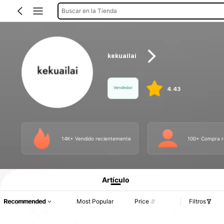
Buscar en la Tienda
kekuailai
Vendedor
4.43
14K+ Vendido recientemente
100+ Compra r
Información del producto: Divulgación de precios, detalles de ventas y existenci
Artículo
Recommended
Most Popular
Price
Filtros